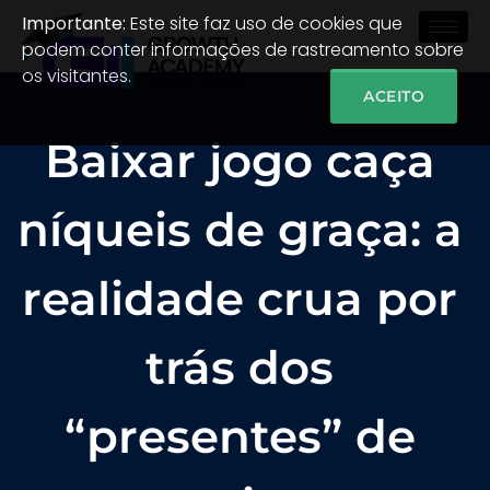
Importante:
Este site faz uso de cookies que
podem conter informações de rastreamento sobre
os visitantes.
ACEITO
Baixar jogo caça
níqueis de graça: a
realidade crua por
trás dos
“presentes” de