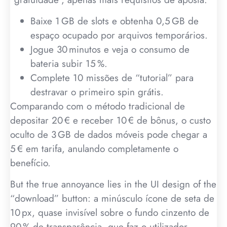
Baixe 1 GB de slots e obtenha 0,5 GB de
espaço ocupado por arquivos temporários.
Jogue 30 minutos e veja o consumo de
bateria subir 15 %.
Complete 10 missões de “tutorial” para
destravar o primeiro spin grátis.
Comparando com o método tradicional de
depositar 20 € e receber 10 € de bônus, o custo
oculto de 3 GB de dados móveis pode chegar a
5 € em tarifa, anulando completamente o
benefício.
But the true annoyance lies in the UI design of the
“download” button: a minúsculo ícone de seta de
10 px, quase invisível sobre o fundo cinzento de
90 % de transparência, que faz o utilizador