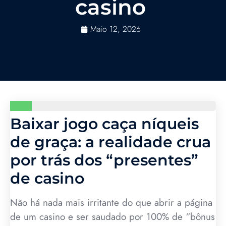
casino
Maio 12, 2026
Baixar jogo caça níqueis
de graça: a realidade crua
por trás dos “presentes”
de casino
Não há nada mais irritante do que abrir a página
de um casino e ser saudado por 100% de “bônus