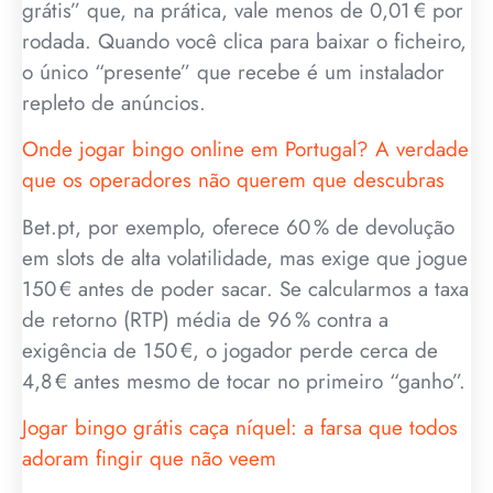
grátis” que, na prática, vale menos de 0,01 € por
rodada. Quando você clica para baixar o ficheiro,
o único “presente” que recebe é um instalador
repleto de anúncios.
Onde jogar bingo online em Portugal? A verdade
que os operadores não querem que descubras
Bet.pt, por exemplo, oferece 60 % de devolução
em slots de alta volatilidade, mas exige que jogue
150 € antes de poder sacar. Se calcularmos a taxa
de retorno (RTP) média de 96 % contra a
exigência de 150 €, o jogador perde cerca de
4,8 € antes mesmo de tocar no primeiro “ganho”.
Jogar bingo grátis caça níquel: a farsa que todos
adoram fingir que não veem