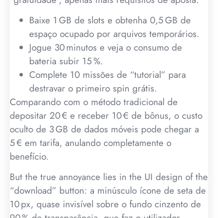
Baixe 1 GB de slots e obtenha 0,5 GB de
espaço ocupado por arquivos temporários.
Jogue 30 minutos e veja o consumo de
bateria subir 15 %.
Complete 10 missões de “tutorial” para
destravar o primeiro spin grátis.
Comparando com o método tradicional de
depositar 20 € e receber 10 € de bônus, o custo
oculto de 3 GB de dados móveis pode chegar a
5 € em tarifa, anulando completamente o
benefício.
But the true annoyance lies in the UI design of the
“download” button: a minúsculo ícone de seta de
10 px, quase invisível sobre o fundo cinzento de
90 % de transparência, que faz o utilizador