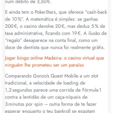
num débito de 3,50 €.
E ainda tem o PokerStars, que oferece “cash‑back
de 10 %”. A matemática é simples: se ganhas
200 €, o casino devolve 20 €, mas deduz 5 % de
taxa administrativa, ficando com 19 €. A ilusão de
“regalo” desaparece na conta final, como um
doce de dentista que nunca foi realmente grátis.
Jogar bingo online Madeira: o casino virtual que
ninguém lhe prometeu ser um paraíso
Comparando Gonzo’s Quest Mobile a um slot
tradicional, a velocidade de loading de
1,2 segundos parece uma corrida de Fórmula 1
contra a lentidão de um caça‑níqueis de
3 minutos por spin – outra forma de te fazer
esperar enquanto o teu bankroll se esgotam