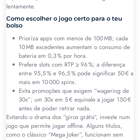
lentamente.
Como escolher o jogo certo para o teu
bolso
Prioriza apps com menos de 100 MB; cada
10 MB excedentes aumentam o consumo de
bateria em 0,3 % por hora.
Prefere slots com RTP ≥ 96 %; a diferença
entre 95,5 % e 96,5 % pode significar 50 € a
mais em 10 000 spins.
Evita promoções que exigem “wagering de
30x”; um 30x em 5 € equivale a jogar 150 €
antes de poder retirar nada.
Evitando o drama dos “giros grátis”, investe num
jogo que permite jogar offline. Alguns títulos,
como o clássico “Mega Joker”, funcionam sem