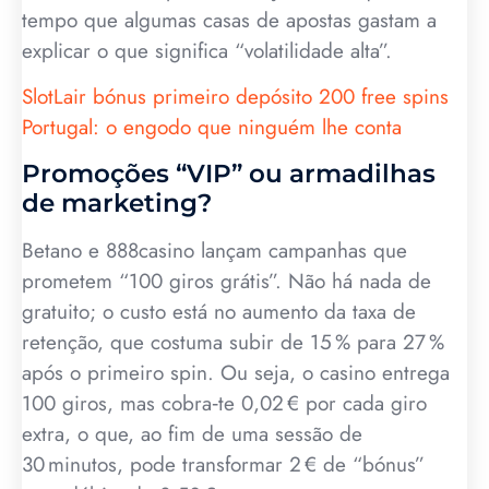
tempo que algumas casas de apostas gastam a
explicar o que significa “volatilidade alta”.
SlotLair bónus primeiro depósito 200 free spins
Portugal: o engodo que ninguém lhe conta
Promoções “VIP” ou armadilhas
de marketing?
Betano e 888casino lançam campanhas que
prometem “100 giros grátis”. Não há nada de
gratuito; o custo está no aumento da taxa de
retenção, que costuma subir de 15 % para 27 %
após o primeiro spin. Ou seja, o casino entrega
100 giros, mas cobra‑te 0,02 € por cada gir­o
extra, o que, ao fim de uma sessão de
30 minutos, pode transformar 2 € de “bónus”