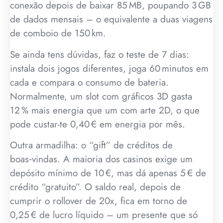
conexão depois de baixar 85 MB, poupando 3 GB
de dados mensais – o equivalente a duas viagens
de comboio de 150 km.
Se ainda tens dúvidas, faz o teste de 7 dias:
instala dois jogos diferentes, joga 60 minutos em
cada e compara o consumo de bateria.
Normalmente, um slot com gráficos 3D gasta
12 % mais energia que um com arte 2D, o que
pode custar-te 0,40 € em energia por mês.
Outra armadilha: o “gift” de créditos de
boas‑vindas. A maioria dos casinos exige um
depósito mínimo de 10 €, mas dá apenas 5 € de
crédito “gratuito”. O saldo real, depois de
cumprir o rollover de 20x, fica em torno de
0,25 € de lucro líquido – um presente que só