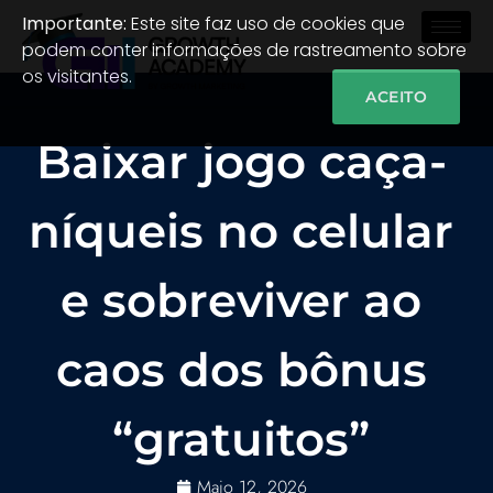
Importante:
Este site faz uso de cookies que
podem conter informações de rastreamento sobre
os visitantes.
ACEITO
Baixar jogo caça-
níqueis no celular
e sobreviver ao
caos dos bônus
“gratuitos”
Maio 12, 2026