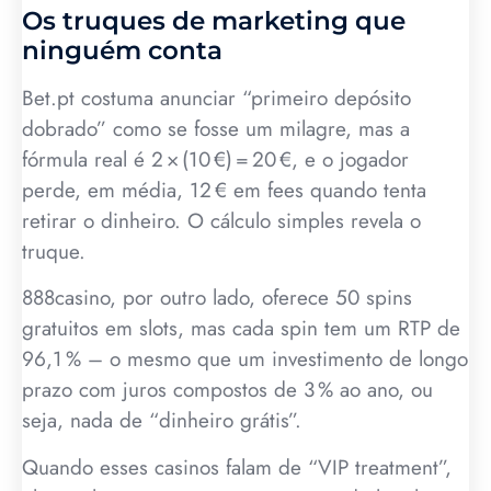
Os truques de marketing que
ninguém conta
Bet.pt costuma anunciar “primeiro depósito
dobrado” como se fosse um milagre, mas a
fórmula real é 2 × (10 €) = 20 €, e o jogador
perde, em média, 12 € em fees quando tenta
retirar o dinheiro. O cálculo simples revela o
truque.
888casino, por outro lado, oferece 50 spins
gratuitos em slots, mas cada spin tem um RTP de
96,1 % – o mesmo que um investimento de longo
prazo com juros compostos de 3 % ao ano, ou
seja, nada de “dinheiro grátis”.
Quando esses casinos falam de “VIP treatment”,