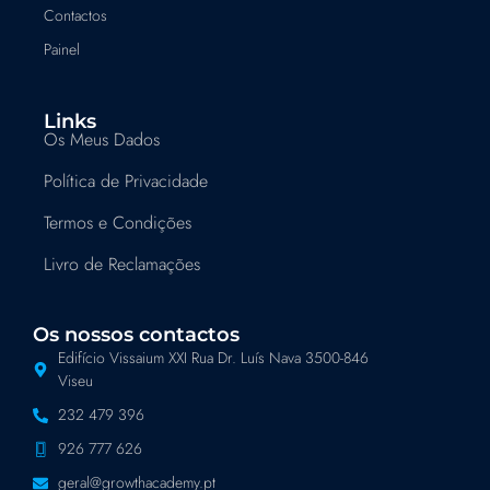
Contactos
Painel
Links
Os Meus Dados
Política de Privacidade
Termos e Condições
Livro de Reclamações
Os nossos contactos
Edifício Vissaium XXI Rua Dr. Luís Nava 3500-846
Viseu
232 479 396
926 777 626
geral@growthacademy.pt