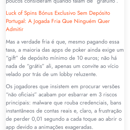
poucos consideram quando falam de “gratuito”.
Luck of Spins Bónus Exclusivo Sem Depósito
Portugal: A Jogada Fria Que Ninguém Quer
Admitir
Mas a verdade fria é que, mesmo pagando essa
taxa, a maioria das apps de poker ainda exige um
“gift” de depósito mínimo de 10 euros; não há
nada de “grátis” ali, apenas um convite ao vício
velado por trás de um lobby reluzente.
Os jogadores que insistem em procurar versões
“não oficiais” acabam por esbarrar em 3 riscos
principais: malware que rouba credenciais, bans
instantâneos de contas reais e, claro, a frustração
de perder 0,01 segundo a cada toque ao abrir o
app devido a animações exageradas.