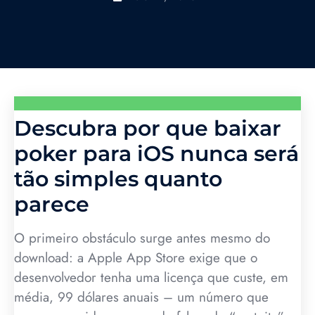
Descubra por que baixar
poker para iOS nunca será
tão simples quanto
parece
O primeiro obstáculo surge antes mesmo do
download: a Apple App Store exige que o
desenvolvedor tenha uma licença que custe, em
média, 99 dólares anuais – um número que