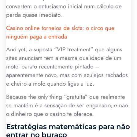
convertem o entusiasmo inicial num cálculo de
perda quase imediato.
Casino online torneios de slots: o circo que
ninguém paga a entrada
And yet, a suposta “VIP treatment” que alguns
sites anunciam tem a mesma qualidade de um
motel barato recentemente pintado –
aparentemente novo, mas com azulejos rachados
e cheiro a mofo quando ligas a luz.
Because the only thing “gratuita” que realmente
se mantém é a sensação de ser enganado, e não
o dinheiro que o casino te oferece.
Estratégias matemáticas para não
entrar no buraco