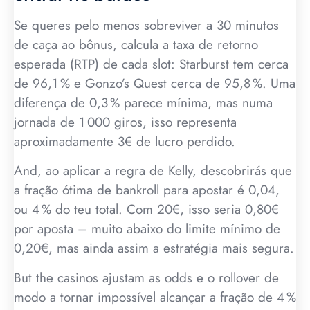
Se queres pelo menos sobreviver a 30 minutos
de caça ao bônus, calcula a taxa de retorno
esperada (RTP) de cada slot: Starburst tem cerca
de 96,1 % e Gonzo’s Quest cerca de 95,8 %. Uma
diferença de 0,3 % parece mínima, mas numa
jornada de 1 000 giros, isso representa
aproximadamente 3€ de lucro perdido.
And, ao aplicar a regra de Kelly, descobrirás que
a fração ótima de bankroll para apostar é 0,04,
ou 4 % do teu total. Com 20€, isso seria 0,80€
por aposta – muito abaixo do limite mínimo de
0,20€, mas ainda assim a estratégia mais segura.
But the casinos ajustam as odds e o rollover de
modo a tornar impossível alcançar a fração de 4 %