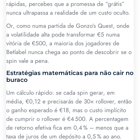
rápidas, percebes que a promessa de “grátis”
nunca ultrapassa a realidade de um custo oculto.
Or, como numa partida de Gonzo’s Quest, onde
a volatilidade alta pode transformar €5 numa
vitória de €500, a maioria dos jogadores de
Betlabel nunca chega ao ponto de descobrir se o
spin vale a pena.
Estratégias matemáticas para não cair no
buraco
Um cálculo rápido: se cada spin gerar, em
média, €0,12 e precisarás de 30× rollover, então
o ganho esperado é €18, mas o custo implícito
de cumprir o rollover é €4 500. A percentagem
de retorno efetiva fica em 0,4 % – menos que a
taxa de juros de um depósito a 0,5 % ao ano.