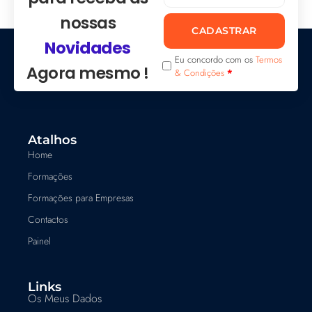
nossas
CADASTRAR
Novidades
Eu concordo com os
Termos
Agora mesmo !
& Condições
*
Atalhos
Home
Formações
Formações para Empresas
Contactos
Painel
Links
Os Meus Dados