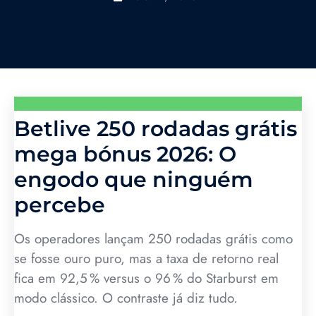
Betlive 250 rodadas grátis
mega bónus 2026: O
engodo que ninguém
percebe
Os operadores lançam 250 rodadas grátis como
se fosse ouro puro, mas a taxa de retorno real
fica em 92,5 % versus o 96 % do Starburst em
modo clássico. O contraste já diz tudo.