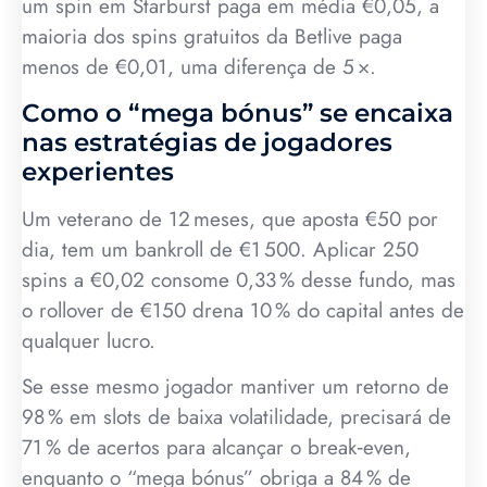
um spin em Starburst paga em média €0,05, a
maioria dos spins gratuitos da Betlive paga
menos de €0,01, uma diferença de 5 ×.
Como o “mega bónus” se encaixa
nas estratégias de jogadores
experientes
Um veterano de 12 meses, que aposta €50 por
dia, tem um bankroll de €1 500. Aplicar 250
spins a €0,02 consome 0,33 % desse fundo, mas
o rollover de €150 drena 10 % do capital antes de
qualquer lucro.
Se esse mesmo jogador mantiver um retorno de
98 % em slots de baixa volatilidade, precisará de
71 % de acertos para alcançar o break‑even,
enquanto o “mega bónus” obriga a 84 % de