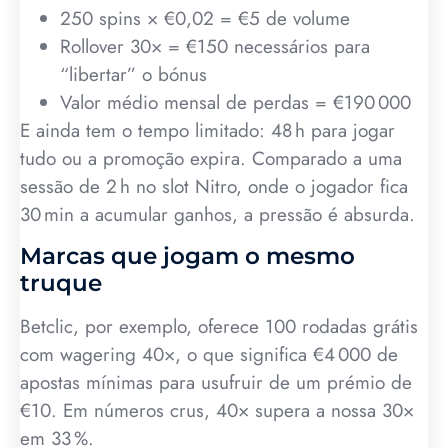
250 spins × €0,02 = €5 de volume
Rollover 30× = €150 necessários para
“libertar” o bónus
Valor médio mensal de perdas = €190 000
E ainda tem o tempo limitado: 48 h para jogar
tudo ou a promoção expira. Comparado a uma
sessão de 2 h no slot Nitro, onde o jogador fica
30 min a acumular ganhos, a pressão é absurda.
Marcas que jogam o mesmo
truque
Betclic, por exemplo, oferece 100 rodadas grátis
com wagering 40×, o que significa €4 000 de
apostas mínimas para usufruir de um prémio de
€10. Em números crus, 40× supera a nossa 30×
em 33 %.