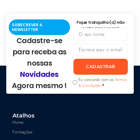
Fique tranquilho(a) não
SUBSCREVER A
praticamos spam!
NEWSLETTER
Cadastre-se
para receba as
nossas
CADASTRAR
Novidades
Eu concordo com os
Termos
Agora mesmo !
& Condições
*
Atalhos
Home
Formações