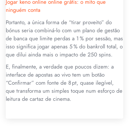
Jogar keno online online grátis: o mito que
ninguém conta
Portanto, a única forma de “tirar proveito” do
bónus seria combiná‑lo com um plano de gestão
de banca que limite perdas a 1 % por sessão, mas
isso significa jogar apenas 5 % do bankroll total, o
que dilui ainda mais o impacto de 250 spins.
E, finalmente, a verdade que poucos dizem: a
interface de apostas ao vivo tem um botão
“Confirmar” com fonte de 8 pt, quase ilegível,
que transforma um simples toque num esforço de
leitura de cartaz de cinema.