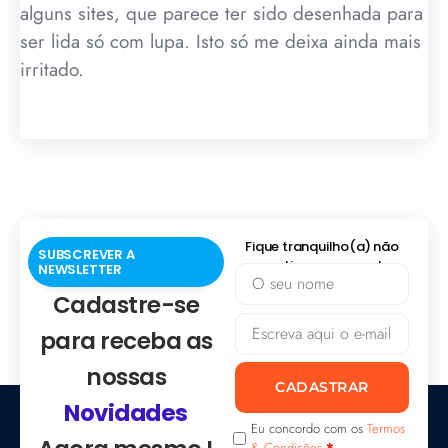
alguns sites, que parece ter sido desenhada para
ser lida só com lupa. Isto só me deixa ainda mais
irritado.
Fique tranquilho(a) não
SUBSCREVER A
praticamos spam!
NEWSLETTER
Cadastre-se
para receba as
nossas
CADASTRAR
Novidades
Eu concordo com os
Termos
& Condições
*