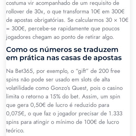
costuma vir acompanhado de um requisito de
rollover de 30x, o que transforma 10€ em 300€
de apostas obrigatórias. Se calcularmos 30 × 10€
= 300€, percebe‑se rapidamente que poucos
jogadores chegam ao ponto de retirar algo.
Como os números se traduzem
em prática nas casas de apostas
Na Bet365, por exemplo, o “gift” de 200 free
spins não pode ser usado em slots de alta
volatilidade como Gonzo’s Quest, pois o casino
limita o retorno a 15% do bet. Assim, um spin
que gera 0,50€ de lucro é reduzido para
0,075€, o que faz o jogador precisar de 1.333
spins para atingir o mínimo de 100€ de lucro
teórico.