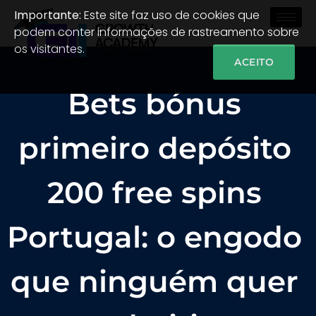
Importante:
Este site faz uso de cookies que
podem conter informações de rastreamento sobre
os visitantes.
ACEITO
Bets bónus
primeiro depósito
200 free spins
Portugal: o engodo
que ninguém quer