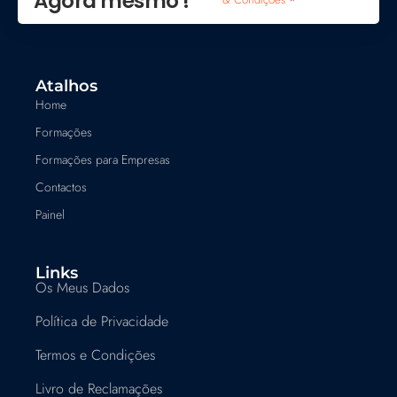
Agora mesmo !
Atalhos
Home
Formações
Formações para Empresas
Contactos
Painel
Links
Os Meus Dados
Política de Privacidade
Termos e Condições
Livro de Reclamações