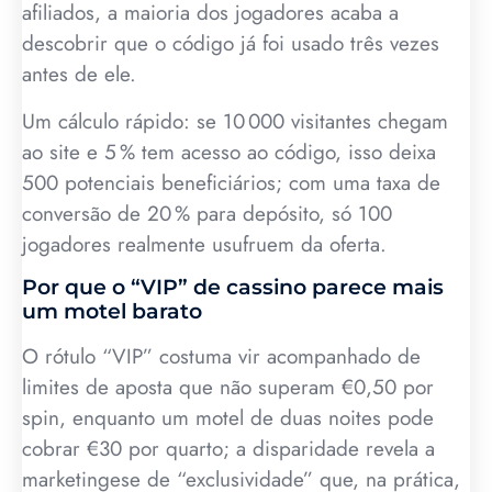
afiliados, a maioria dos jogadores acaba a
descobrir que o código já foi usado três vezes
antes de ele.
Um cálculo rápido: se 10 000 visitantes chegam
ao site e 5 % tem acesso ao código, isso deixa
500 potenciais beneficiários; com uma taxa de
conversão de 20 % para depósito, só 100
jogadores realmente usufruem da oferta.
Por que o “VIP” de cassino parece mais
um motel barato
O rótulo “VIP” costuma vir acompanhado de
limites de aposta que não superam €0,50 por
spin, enquanto um motel de duas noites pode
cobrar €30 por quarto; a disparidade revela a
marketingese de “exclusividade” que, na prática,