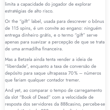
limita a capacidade do jogador de explorar
estratégias de alto risco.
Or the “gift” label, usada para descrever o bônus
de 115 spins, é um convite ao engano: ninguém
entrega dinheiro grátis, e o termo “gift” serve
apenas para suavizar a percepção de que se trata
de uma armadilha financeira.
Mas a Betzela ainda tenta vender a ideia de
“liberdade”, enquanto a taxa de conversão de
depósito para saque ultrapassa 70 % – números
que fariam qualquer contador tremer.
And yet, ao comparar o tempo de carregamento
da slot “Book of Dead” com a velocidade de
resposta dos servidores da 888casino, percebe-se