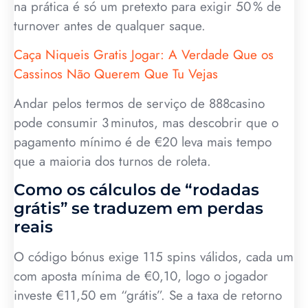
na prática é só um pretexto para exigir 50 % de
turnover antes de qualquer saque.
Caça Niqueis Gratis Jogar: A Verdade Que os
Cassinos Não Querem Que Tu Vejas
Andar pelos termos de serviço de 888casino
pode consumir 3 minutos, mas descobrir que o
pagamento mínimo é de €20 leva mais tempo
que a maioria dos turnos de roleta.
Como os cálculos de “rodadas
grátis” se traduzem em perdas
reais
O código bónus exige 115 spins válidos, cada um
com aposta mínima de €0,10, logo o jogador
investe €11,50 em “grátis”. Se a taxa de retorno