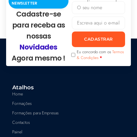
praticamos spam!
NEWSLETTER
Cadastre-se
para receba as
nossas
CADASTRAR
Novidades
Eu concordo com os
Termos
Agora mesmo !
& Condições
*
Atalhos
Home
Formações
Formações para Empresas
Contactos
Painel