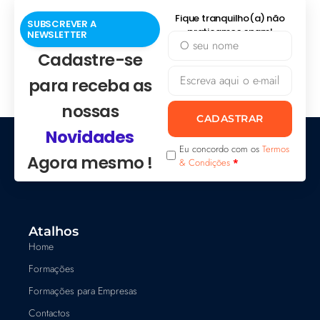
Fique tranquilho(a) não
SUBSCREVER A
praticamos spam!
NEWSLETTER
Cadastre-se
para receba as
nossas
CADASTRAR
Novidades
Eu concordo com os
Termos
Agora mesmo !
& Condições
*
Atalhos
Home
Formações
Formações para Empresas
Contactos