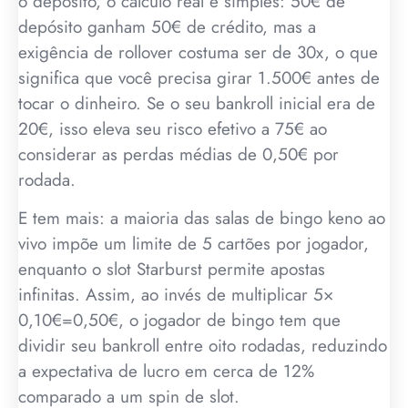
o depósito, o cálculo real é simples: 50€ de
depósito ganham 50€ de crédito, mas a
exigência de rollover costuma ser de 30x, o que
significa que você precisa girar 1.500€ antes de
tocar o dinheiro. Se o seu bankroll inicial era de
20€, isso eleva seu risco efetivo a 75€ ao
considerar as perdas médias de 0,50€ por
rodada.
E tem mais: a maioria das salas de bingo keno ao
vivo impõe um limite de 5 cartões por jogador,
enquanto o slot Starburst permite apostas
infinitas. Assim, ao invés de multiplicar 5×
0,10€=0,50€, o jogador de bingo tem que
dividir seu bankroll entre oito rodadas, reduzindo
a expectativa de lucro em cerca de 12%
comparado a um spin de slot.