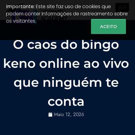
Importante:
Este site faz uso de cookies que
podem conter informações de rastreamento sobre
os visitantes.
ACEITO
O caos do bingo
keno online ao vivo
que ninguém te
conta
Maio 12, 2026