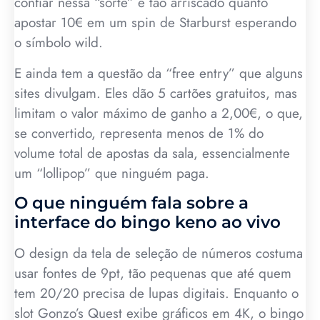
confiar nessa “sorte” é tão arriscado quanto
apostar 10€ em um spin de Starburst esperando
o símbolo wild.
E ainda tem a questão da “free entry” que alguns
sites divulgam. Eles dão 5 cartões gratuitos, mas
limitam o valor máximo de ganho a 2,00€, o que,
se convertido, representa menos de 1% do
volume total de apostas da sala, essencialmente
um “lollipop” que ninguém paga.
O que ninguém fala sobre a
interface do bingo keno ao vivo
O design da tela de seleção de números costuma
usar fontes de 9pt, tão pequenas que até quem
tem 20/20 precisa de lupas digitais. Enquanto o
slot Gonzo’s Quest exibe gráficos em 4K, o bingo