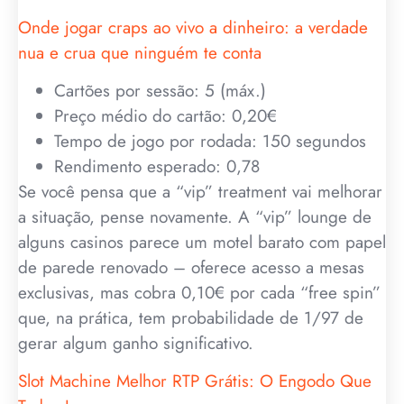
Onde jogar craps ao vivo a dinheiro: a verdade
nua e crua que ninguém te conta
Cartões por sessão: 5 (máx.)
Preço médio do cartão: 0,20€
Tempo de jogo por rodada: 150 segundos
Rendimento esperado: 0,78
Se você pensa que a “vip” treatment vai melhorar
a situação, pense novamente. A “vip” lounge de
alguns casinos parece um motel barato com papel
de parede renovado – oferece acesso a mesas
exclusivas, mas cobra 0,10€ por cada “free spin”
que, na prática, tem probabilidade de 1/97 de
gerar algum ganho significativo.
Slot Machine Melhor RTP Grátis: O Engodo Que