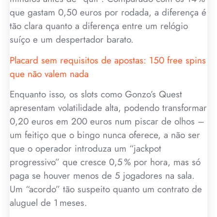
que gastam 0,50 euros por rodada, a diferença é
tão clara quanto a diferença entre um relógio
suíço e um despertador barato.
Placard sem requisitos de apostas: 150 free spins
que não valem nada
Enquanto isso, os slots como Gonzo’s Quest
apresentam volatilidade alta, podendo transformar
0,20 euros em 200 euros num piscar de olhos –
um feitiço que o bingo nunca oferece, a não ser
que o operador introduza um “jackpot
progressivo” que cresce 0,5 % por hora, mas só
paga se houver menos de 5 jogadores na sala.
Um “acordo” tão suspeito quanto um contrato de
aluguel de 1 meses.