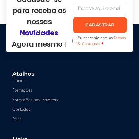
para receba as
nossas
CADASTRAR
Novidades
Eu concordo com os
Termos
Agora mesmo !
& Condições
*
Atalhos
Home
Formações
Formações para Empresas
Contactos
Painel