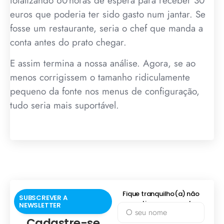
totalizando 60 horas de espera para receber 30
euros que poderia ter sido gasto num jantar. Se
fosse um restaurante, seria o chef que manda a
conta antes do prato chegar.
E assim termina a nossa análise. Agora, se ao
menos corrigissem o tamanho ridiculamente
pequeno da fonte nos menus de configuração,
tudo seria mais suportável.
Fique tranquilho(a) não
SUBSCREVER A
praticamos spam!
NEWSLETTER
Cadastre-se