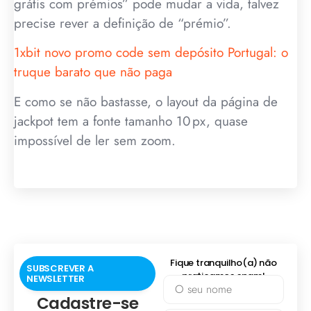
grátis com prémios” pode mudar a vida, talvez
precise rever a definição de “prémio”.
1xbit novo promo code sem depósito Portugal: o
truque barato que não paga
E como se não bastasse, o layout da página de
jackpot tem a fonte tamanho 10 px, quase
impossível de ler sem zoom.
Fique tranquilho(a) não
SUBSCREVER A
praticamos spam!
NEWSLETTER
Cadastre-se