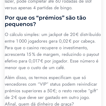
lazer, pode completar até 60 rodadas de slot
versus apenas 4 partidas de bingo.
Por que os “prémios” são tão
pequenos?
O cálculo simples: um jackpot de 20 € distribuído
entre 1 000 jogadores gera 0,02 € por cabeça.
Para que o casino recupere o investimento,
acrescenta 15 % de margem, reduzindo o payout
efetivo para 0,017 € por jogador. Esse número é
menor que o custo de um café.
Além disso, os termos especificam que só
vencedores com “VIP” status podem reivindicar
prémios superiores a 50 €; o resto recebe “gift”
de 2 € que deve ser gastado em outro jogo.
Afinal, quem dá dinheiro de graça?