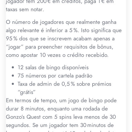
jogador tem 200 € em créditos, paga 1 € em
taxas sem notar.
O número de jogadores que realmente ganha
algo relevante é inferior a 5 %. Isto significa que
95 % dos que se inscrevem acabam apenas a
“jogar” para preencher requisitos de bônus,
como apostar 10 vezes o crédito recebido.
12 salas de bingo disponíveis
75 números por cartela padrão
Taxa de admin de 0,5 % sobre prémios
“grátis”
Em termos de tempo, um jogo de bingo pode
durar 8 minutos, enquanto uma rodada de
Gonzo’s Quest com 5 spins leva menos de 30
segundos. Se um jogador tem 30 minutos de