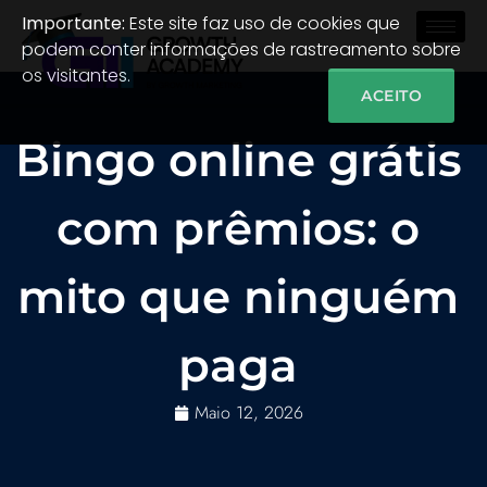
Importante:
Este site faz uso de cookies que
podem conter informações de rastreamento sobre
os visitantes.
ACEITO
Bingo online grátis
com prêmios: o
mito que ninguém
paga
Maio 12, 2026