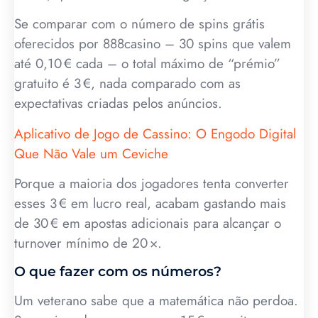
Se comparar com o número de spins grátis
oferecidos por 888casino – 30 spins que valem
até 0,10 € cada – o total máximo de “prémio”
gratuito é 3 €, nada comparado com as
expectativas criadas pelos anúncios.
Aplicativo de Jogo de Cassino: O Engodo Digital
Que Não Vale um Ceviche
Porque a maioria dos jogadores tenta converter
esses 3 € em lucro real, acabam gastando mais
de 30 € em apostas adicionais para alcançar o
turnover mínimo de 20 ×.
O que fazer com os números?
Um veterano sabe que a matemática não perdoa.