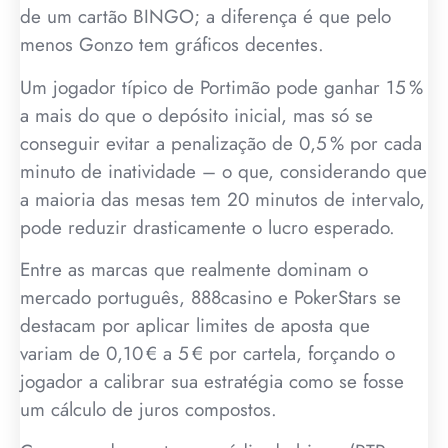
de um cartão BINGO; a diferença é que pelo
menos Gonzo tem gráficos decentes.
Um jogador típico de Portimão pode ganhar 15 %
a mais do que o depósito inicial, mas só se
conseguir evitar a penalização de 0,5 % por cada
minuto de inatividade – o que, considerando que
a maioria das mesas tem 20 minutos de intervalo,
pode reduzir drasticamente o lucro esperado.
Entre as marcas que realmente dominam o
mercado português, 888casino e PokerStars se
destacam por aplicar limites de aposta que
variam de 0,10 € a 5 € por cartela, forçando o
jogador a calibrar sua estratégia como se fosse
um cálculo de juros compostos.