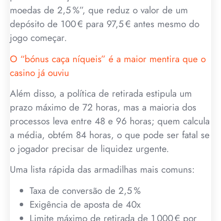
moedas de 2,5 %”, que reduz o valor de um
depósito de 100 € para 97,5 € antes mesmo do
jogo começar.
O “bónus caça níqueis” é a maior mentira que o
casino já ouviu
Além disso, a política de retirada estipula um
prazo máximo de 72 horas, mas a maioria dos
processos leva entre 48 e 96 horas; quem calcula
a média, obtém 84 horas, o que pode ser fatal se
o jogador precisar de liquidez urgente.
Uma lista rápida das armadilhas mais comuns:
Taxa de conversão de 2,5 %
Exigência de aposta de 40x
Limite máximo de retirada de 1 000 € por