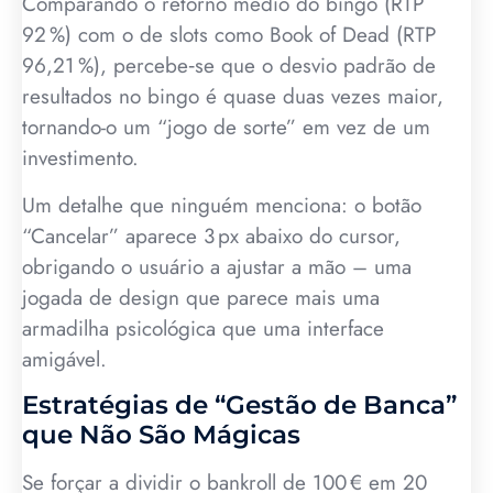
Comparando o retorno médio do bingo (RTP
92 %) com o de slots como Book of Dead (RTP
96,21 %), percebe‑se que o desvio padrão de
resultados no bingo é quase duas vezes maior,
tornando-o um “jogo de sorte” em vez de um
investimento.
Um detalhe que ninguém menciona: o botão
“Cancelar” aparece 3 px abaixo do cursor,
obrigando o usuário a ajustar a mão – uma
jogada de design que parece mais uma
armadilha psicológica que uma interface
amigável.
Estratégias de “Gestão de Banca”
que Não São Mágicas
Se forçar a dividir o bankroll de 100 € em 20