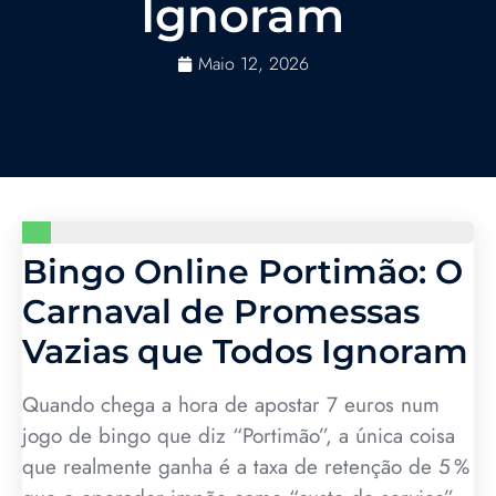
Ignoram
Maio 12, 2026
Bingo Online Portimão: O
Carnaval de Promessas
Vazias que Todos Ignoram
Quando chega a hora de apostar 7 euros num
jogo de bingo que diz “Portimão”, a única coisa
que realmente ganha é a taxa de retenção de 5 %