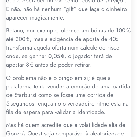
que o operador impõe como “custo de serviço”.
E não, não há nenhum “gift” que faça o dinheiro
aparecer magicamente.
Betano, por exemplo, oferece um bónus de 100 %
até 200 €, mas a exigência de aposta de 40x
transforma aquela oferta num cálculo de risco
onde, se ganhar 0,05 €, o jogador terá de
apostar 8 € antes de poder retirar.
O problema não é o bingo em si; é que a
plataforma tenta vender a emoção de uma partida
de Starburst como se fosse uma corrida de
5 segundos, enquanto o verdadeiro ritmo está na
fila de espera para validar a identidade.
Mas há quem acredite que a volatilidade alta de
Gonzo’s Quest seja comparável à aleatoriedade