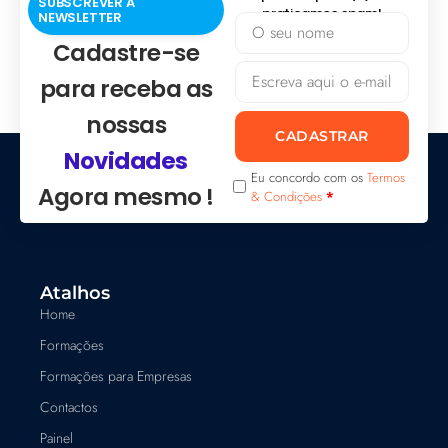
SUBSCREVER A
praticamos spam!
NEWSLETTER
Cadastre-se
para receba as
nossas
CADASTRAR
Novidades
Eu concordo com os
Termos
Agora mesmo !
& Condições
*
Atalhos
Home
Formações
Formações para Empresas
Contactos
Painel