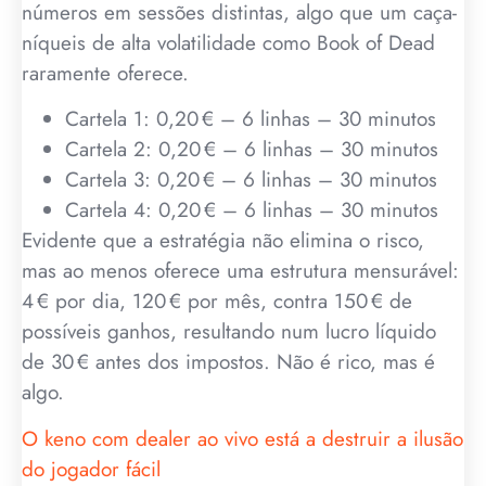
números em sessões distintas, algo que um caça-
níqueis de alta volatilidade como Book of Dead
raramente oferece.
Cartela 1: 0,20 € – 6 linhas – 30 minutos
Cartela 2: 0,20 € – 6 linhas – 30 minutos
Cartela 3: 0,20 € – 6 linhas – 30 minutos
Cartela 4: 0,20 € – 6 linhas – 30 minutos
Evidente que a estratégia não elimina o risco,
mas ao menos oferece uma estrutura mensurável:
4 € por dia, 120 € por mês, contra 150 € de
possíveis ganhos, resultando num lucro líquido
de 30 € antes dos impostos. Não é rico, mas é
algo.
O keno com dealer ao vivo está a destruir a ilusão
do jogador fácil