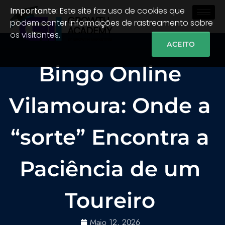
Importante:
Este site faz uso de cookies que
podem conter informações de rastreamento sobre
os visitantes.
ACEITO
Bingo Online
Vilamoura: Onde a
“sorte” Encontra a
Paciência de um
Toureiro
Maio 12, 2026