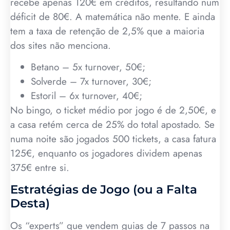
recebe apenas 120€ em créditos, resultando num
déficit de 80€. A matemática não mente. E ainda
tem a taxa de retenção de 2,5% que a maioria
dos sites não menciona.
Betano – 5x turnover, 50€;
Solverde – 7x turnover, 30€;
Estoril – 6x turnover, 40€;
No bingo, o ticket médio por jogo é de 2,50€, e
a casa retém cerca de 25% do total apostado. Se
numa noite são jogados 500 tickets, a casa fatura
125€, enquanto os jogadores dividem apenas
375€ entre si.
Estratégias de Jogo (ou a Falta
Desta)
Os “experts” que vendem guias de 7 passos na