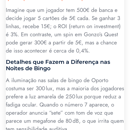
Imagine que um jogador tem 500€ de banca e
decide jogar 5 cartões de 5€ cada. Se ganhar 3
linhas, recebe 15€; o ROI (return on investment)
é 3%. Em contraste, um spin em Gonzo’s Quest
pode gerar 300€ a partir de 5€, mas a chance
de isso acontecer é cerca de 0,4%.
Detalhes que Fazem a Diferença nas
Noites de Bingo
A iluminação nas salas de bingo de Oporto
costuma ser 300 lux, mas a maioria dos jogadores
prefere a luz amarela de 250 lux porque reduz a
fadiga ocular. Quando o número 7 aparece, o
operador anuncia “sete” com tom de voz que
parece um megafone de 80 dB, o que irrita quem
tem sensibilidade auditiva.