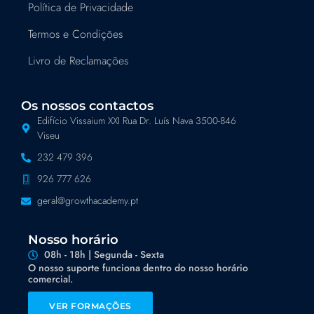
Política de Privacidade
Termos e Condições
Livro de Reclamações
Os nossos contactos
Edifício Vissaium XXI Rua Dr. Luís Nava 3500-846
Viseu
232 479 396
926 777 626
geral@growthacademy.pt
Nosso horário
08h - 18h | Segunda - Sexta
O nosso suporte funciona dentro do nosso horário
comercial.
VER FORMAÇÕES