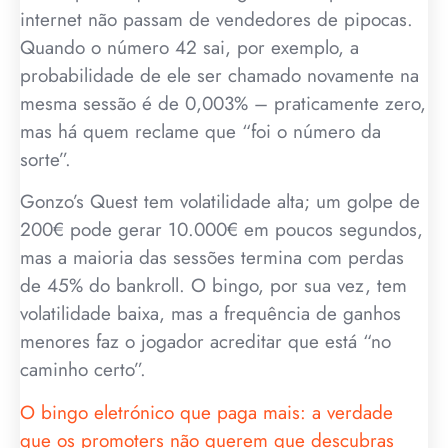
internet não passam de vendedores de pipocas.
Quando o número 42 sai, por exemplo, a
probabilidade de ele ser chamado novamente na
mesma sessão é de 0,003% – praticamente zero,
mas há quem reclame que “foi o número da
sorte”.
Gonzo’s Quest tem volatilidade alta; um golpe de
200€ pode gerar 10.000€ em poucos segundos,
mas a maioria das sessões termina com perdas
de 45% do bankroll. O bingo, por sua vez, tem
volatilidade baixa, mas a frequência de ganhos
menores faz o jogador acreditar que está “no
caminho certo”.
O bingo eletrónico que paga mais: a verdade
que os promoters não querem que descubras