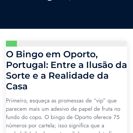
O Bingo em Oporto,
Portugal: Entre a Ilusão da
Sorte e a Realidade da
Casa
Primeiro, esqueça as promessas de “vip” que
parecem mais um adesivo de papel de fruta no
fundo do copo. O bingo de Oporto oferece 75
números por cartela; isso significa que a