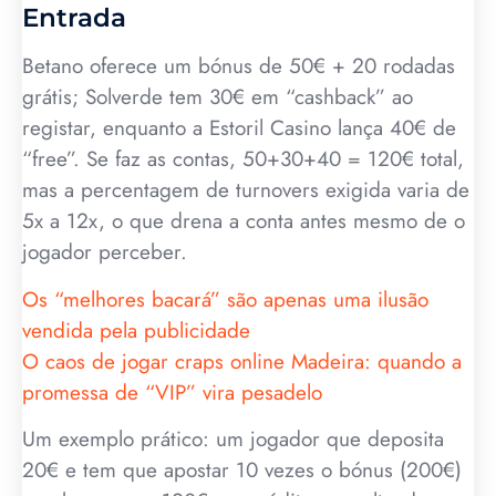
Entrada
Betano oferece um bónus de 50€ + 20 rodadas
grátis; Solverde tem 30€ em “cashback” ao
registar, enquanto a Estoril Casino lança 40€ de
“free”. Se faz as contas, 50+30+40 = 120€ total,
mas a percentagem de turnovers exigida varia de
5x a 12x, o que drena a conta antes mesmo de o
jogador perceber.
Os “melhores bacará” são apenas uma ilusão
vendida pela publicidade
O caos de jogar craps online Madeira: quando a
promessa de “VIP” vira pesadelo
Um exemplo prático: um jogador que deposita
20€ e tem que apostar 10 vezes o bónus (200€)