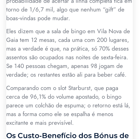
probabilidade de acertar a linha completa fica em
torno de 1/6,7 mil, algo que nenhum “gift” de
boas‑vindas pode mudar.
Eles dizem que a sala de bingo em Vila Nova de
Gaia tem 12 mesas, cada uma com 200 lugares,
mas a verdade é que, na prática, só 70% desses
assentos são ocupados nas noites de sexta‑feira.
Se 140 pessoas chegam, apenas 98 jogam de
verdade; os restantes estão ali para beber café.
Comparando com o slot Starburst, que paga
cerca de 96,1% do volume apostado, o bingo
parece um colchão de espuma; o retorno está lá,
mas a forma como ele se espalha é menos
excitante e mais previsível.
Os Custo‑Benefício dos Bónus de