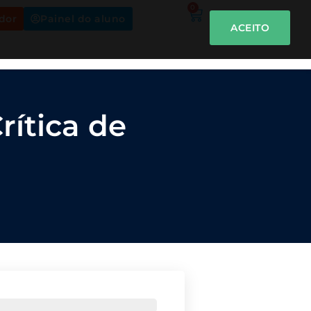
0
dor
Painel do aluno
ACEITO
rítica de