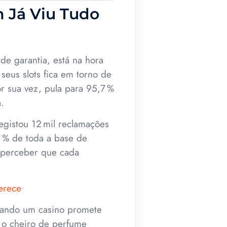
 Já Viu Tudo
e garantia, está na hora
seus slots fica em torno de
r sua vez, pula para 95,7 %
.
gistou 12 mil reclamações
 % de toda a base de
é perceber que cada
ferece
 Quando um casino promete
e o cheiro de perfume