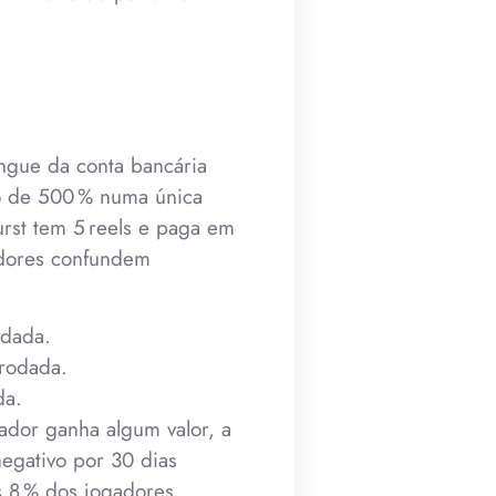
angue da conta bancária
ho de 500 % numa única
rst tem 5 reels e paga em
adores confundem
odada.
 rodada.
da.
dor ganha algum valor, a
egativo por 30 dias
s 8 % dos jogadores