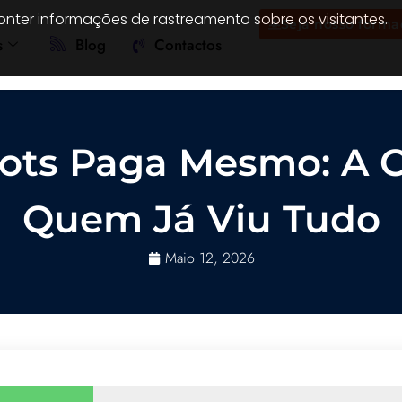
onter informações de rastreamento sobre os visitantes.
Seja nosso forma
s
Blog
Contactos
ots Paga Mesmo: A C
Quem Já Viu Tudo
Maio 12, 2026