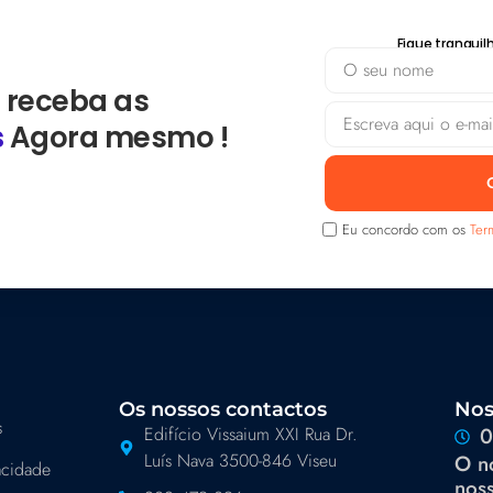
Fique tranqui
 receba as
s
Agora mesmo !
Eu concordo com os
Ter
Os nossos contactos
Nos
s
Edifício Vissaium XXI Rua Dr.
0
Luís Nava 3500-846 Viseu
O n
vacidade
noss