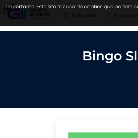
Importante:
Este site faz uso de cookies que podem c
Sobre Nós
Formaçõe
Bingo Sl