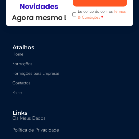
Novidades
Eu concordo com os
Termos
Agora mesmo !
& Condições
*
Atalhos
Home
Formações
Formações para Empresas
Contactos
Painel
Links
Os Meus Dados
Política de Privacidade