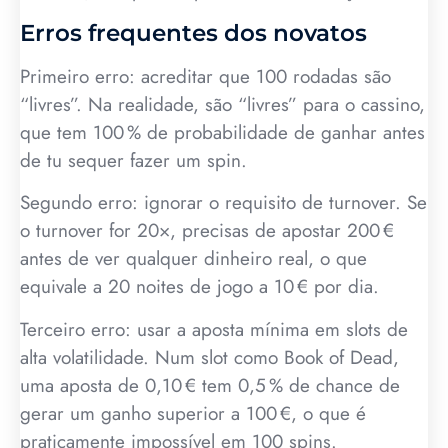
Erros frequentes dos novatos
Primeiro erro: acreditar que 100 rodadas são
“livres”. Na realidade, são “livres” para o cassino,
que tem 100 % de probabilidade de ganhar antes
de tu sequer fazer um spin.
Segundo erro: ignorar o requisito de turnover. Se
o turnover for 20×, precisas de apostar 200 €
antes de ver qualquer dinheiro real, o que
equivale a 20 noites de jogo a 10 € por dia.
Terceiro erro: usar a aposta mínima em slots de
alta volatilidade. Num slot como Book of Dead,
uma aposta de 0,10 € tem 0,5 % de chance de
gerar um ganho superior a 100 €, o que é
praticamente impossível em 100 spins.