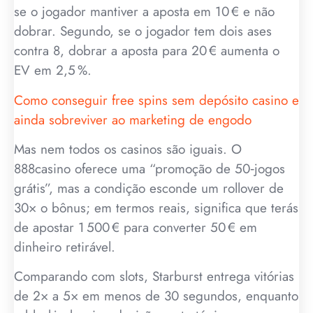
se o jogador mantiver a aposta em 10 € e não
dobrar. Segundo, se o jogador tem dois ases
contra 8, dobrar a aposta para 20 € aumenta o
EV em 2,5 %.
Como conseguir free spins sem depósito casino e
ainda sobreviver ao marketing de engodo
Mas nem todos os casinos são iguais. O
888casino oferece uma “promoção de 50‑jogos
grátis”, mas a condição esconde um rollover de
30× o bônus; em termos reais, significa que terás
de apostar 1 500 € para converter 50 € em
dinheiro retirável.
Comparando com slots, Starburst entrega vitórias
de 2× a 5× em menos de 30 segundos, enquanto