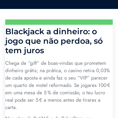
Blackjack a dinheiro: o
jogo que não perdoa, só
tem juros
Chega de “gift” de boas‑vindas que prometem
dinheiro grátis; na prática, o casino retira 0,03%
de cada aposta e ainda faz o seu “VIP” parecer
um quarto de motel reformado. Se jogares 100 €
em uma mesa de 5 % de comissão, o teu lucro
real pode ser 5 € a menos antes de tirares a
carta.