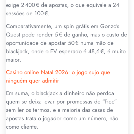
exige 2 400 € de apostas, o que equivale a 24
sessões de 100 €.
Comparativamente, um spin grátis em Gonzo’s
Quest pode render 5 € de ganho, mas o custo de
oportunidade de apostar 50 € numa mão de
blackjack, onde o EV esperado é 48,6 €, é muito
maior.
Casino online Natal 2026: o jogo sujo que
ninguém quer admitir
Em suma, o blackjack a dinheiro não perdoa
quem se deixa levar por promessas de “free”
sem ler os termos, e a maioria das casas de
apostas trata o jogador como um número, não
como cliente.