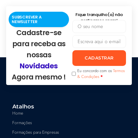
Fique tranquilho(a) não
SUBSCREVER A
praticamos spam!
NEWSLETTER
Cadastre-se
para receba as
nossas
CADASTRAR
Novidades
Eu concordo com os
Termos
Agora mesmo !
& Condições
*
Atalhos
Home
Formações
Formações para Empresas