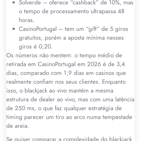
Solverde – oferece “cashback” de 10%, mas
o tempo de processamento ultrapassa 48
horas.
CasinoPortugal – tem um “gift” de 5 giros
gratuitos, porém a aposta mínima nesses
giros é 0,20.
Os números não mentem: o tempo médio de
retirada em CasinoPortugal em 2026 é de 3,4
dias, comparado com 1,9 dias em casinos que
realmente confiam nos seus clientes. Enquanto
isso, o blackjack ao vivo mantém a mesma
estrutura de dealer ao vivo, mas com uma latência
de 250 ms, o que faz qualquer estratégia de
timing parecer um tiro ao arco numa tempestade
de areia.
Se quiser comparar a complexidade do blackjack