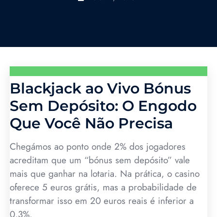
Blackjack ao Vivo Bónus
Sem Depósito: O Engodo
Que Você Não Precisa
Chegámos ao ponto onde 2% dos jogadores
acreditam que um “bónus sem depósito” vale
mais que ganhar na lotaria. Na prática, o casino
oferece 5 euros grátis, mas a probabilidade de
transformar isso em 20 euros reais é inferior a
0,3%.