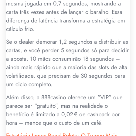
mesma jogada em 0,7 segundos, mostrando a
carta três vezes antes de lançar o baralho. Essa
diferença de latência transforma a estratégia em
cálculo frio.
Se o dealer demorar 1,2 segundos a distribuir as
cartas, e você perder 5 segundos só para decidir
a aposta, 10 mãos consumirão 18 segundos –
ainda mais rápido que a maioria das slots de alta
volatilidade, que precisam de 30 segundos para
um ciclo completo.
Além disso, a 888casino oferece um “VIP” que
parece ser “gratuito”, mas na realidade o
benefício é limitado a 0,02 € de cashback por
hora – menos que o custo de um café.
Estratégia James Bond Roleta: O Truque Mais