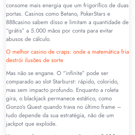
consome mais energia que um frigorífico de duas
portas. Casinos como Betano, PokerStars e
888casino sabem disso e limitam a quantidade de
“grátis” a 5.000 mãos por conta para evitar
abusos de cálculo.
O melhor casino de craps: onde a matemática fria
destrói ilusões de sorte
Mas não se engane. O “infinite” pode ser
comparado ao slot Starburst: rápido, colorido,
mas sem impacto profundo. Enquanto a roleta
gira, o blackjack permanece estático, como
Gonzo’s Quest quando trava no último frame –
tudo depende da sua estratégia, não de um
jackpot que explode.