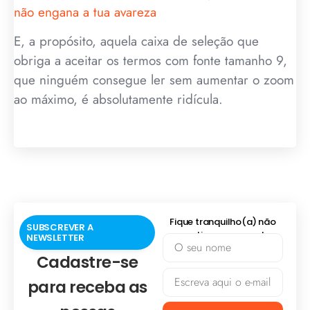
não engana a tua avareza
E, a propósito, aquela caixa de seleção que
obriga a aceitar os termos com fonte tamanho 9,
que ninguém consegue ler sem aumentar o zoom
ao máximo, é absolutamente ridícula.
Fique tranquilho(a) não
SUBSCREVER A
praticamos spam!
NEWSLETTER
Cadastre-se
para receba as