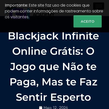
Importante:
Este site faz uso de cookies que
podem conter informações de rastreamento sobre
os visitantes.
ACEITO
Blackjack Infinite
Online Grátis: O
Jogo que Não te
Paga, Mas te Faz
Sentir Esperto
Maio 12, 2026