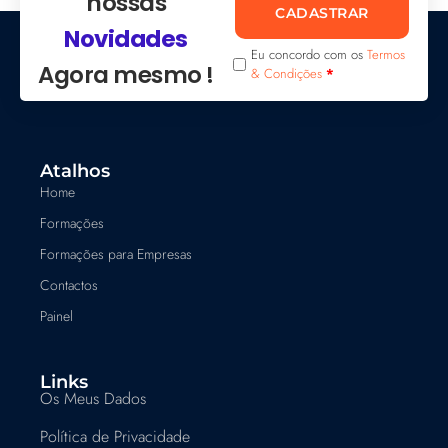
nossas
CADASTRAR
Novidades
Eu concordo com os
Termos
Agora mesmo !
& Condições
*
Atalhos
Home
Formações
Formações para Empresas
Contactos
Painel
Links
Os Meus Dados
Política de Privacidade