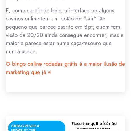
E, como cereja do bolo, a interface de alguns
casinos online tem um botão de “sair” tão
pequeno que parece escrito em 8 pt; quem tem
visão de 20/20 ainda consegue encontrar, mas a
maioria parece estar numa caça‑tesouro que
nunca acaba.
O bingo online rodadas grátis é a maior ilusão de
marketing que já vi
Fique tranquilho(a) não
SUBSCREVER A
praticamos spam!
NEWSLETTER