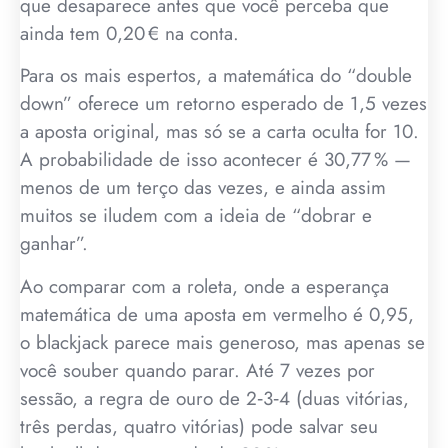
que desaparece antes que você perceba que
ainda tem 0,20 € na conta.
Para os mais espertos, a matemática do “double
down” oferece um retorno esperado de 1,5 vezes
a aposta original, mas só se a carta oculta for 10.
A probabilidade de isso acontecer é 30,77 % —
menos de um terço das vezes, e ainda assim
muitos se iludem com a ideia de “dobrar e
ganhar”.
Ao comparar com a roleta, onde a esperança
matemática de uma aposta em vermelho é 0,95,
o blackjack parece mais generoso, mas apenas se
você souber quando parar. Até 7 vezes por
sessão, a regra de ouro de 2‑3‑4 (duas vitórias,
três perdas, quatro vitórias) pode salvar seu