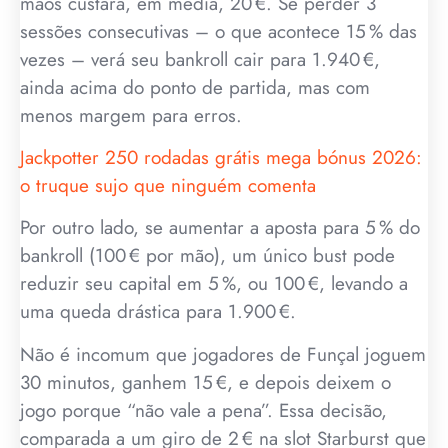
mãos custará, em média, 20 €. Se perder 3
sessões consecutivas – o que acontece 15 % das
vezes – verá seu bankroll cair para 1.940 €,
ainda acima do ponto de partida, mas com
menos margem para erros.
Jackpotter 250 rodadas grátis mega bónus 2026:
o truque sujo que ninguém comenta
Por outro lado, se aumentar a aposta para 5 % do
bankroll (100 € por mão), um único bust pode
reduzir seu capital em 5 %, ou 100 €, levando a
uma queda drástica para 1.900 €.
Não é incomum que jogadores de Funçal joguem
30 minutos, ganhem 15 €, e depois deixem o
jogo porque “não vale a pena”. Essa decisão,
comparada a um giro de 2 € na slot Starburst que