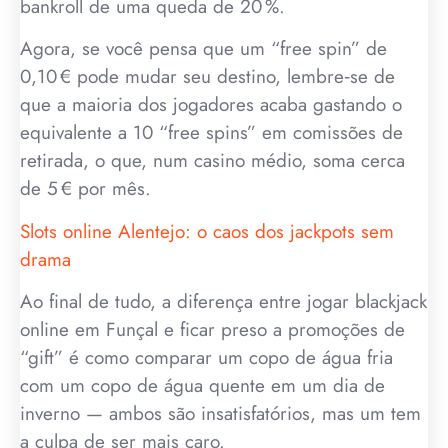
bankroll de uma queda de 20 %.
Agora, se você pensa que um “free spin” de
0,10 € pode mudar seu destino, lembre‑se de
que a maioria dos jogadores acaba gastando o
equivalente a 10 “free spins” em comissões de
retirada, o que, num casino médio, soma cerca
de 5 € por mês.
Slots online Alentejo: o caos dos jackpots sem
drama
Ao final de tudo, a diferença entre jogar blackjack
online em Funçal e ficar preso a promoções de
“gift” é como comparar um copo de água fria
com um copo de água quente em um dia de
inverno — ambos são insatisfatórios, mas um tem
a culpa de ser mais caro.