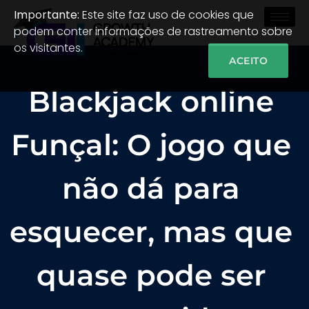
Importante:
Este site faz uso de cookies que
podem conter informações de rastreamento sobre
os visitantes.
ACEITO
Blackjack online
Funçal: O jogo que
não dá para
esquecer, mas que
quase pode ser