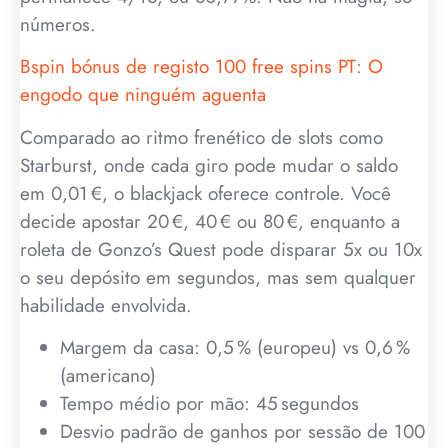
números.
Bspin bónus de registo 100 free spins PT: O
engodo que ninguém aguenta
Comparado ao ritmo frenético de slots como
Starburst, onde cada giro pode mudar o saldo
em 0,01 €, o blackjack oferece controle. Você
decide apostar 20 €, 40 € ou 80 €, enquanto a
roleta de Gonzo’s Quest pode disparar 5x ou 10x
o seu depósito em segundos, mas sem qualquer
habilidade envolvida.
Margem da casa: 0,5 % (europeu) vs 0,6 %
(americano)
Tempo médio por mão: 45 segundos
Desvio padrão de ganhos por sessão de 100