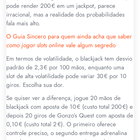
pode render 200 € em um jackpot, parece
irracional, mas a realidade dos probabilidades
fala mais alto.
O Guia Sincero para quem ainda acha que saber
como jogar slots online
vale algum segredo
Em termos de volatilidade, o blackjack tem desvio
padrão de 2,3 € por 100 mãos, enquanto uma
slot de alta volatilidade pode variar 30 € por 10
giros. Escolha sua dor.
Se quiser ver a diferença, jogue 20 mãos de
blackjack com aposta de 10 € (custo total 200 €) e
depois 20 giros de Gonzo’s Quest com aposta de
0,10 € (custo total 2 €). O primeiro oferece
controle preciso, o segundo entrega adrenalina