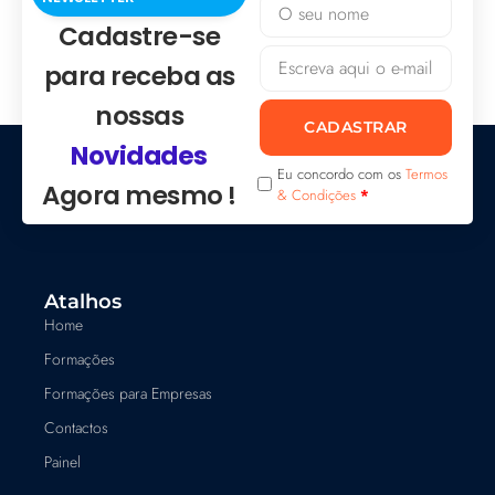
Cadastre-se
para receba as
nossas
CADASTRAR
Novidades
Eu concordo com os
Termos
Agora mesmo !
& Condições
*
Atalhos
Home
Formações
Formações para Empresas
Contactos
Painel