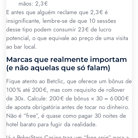
mãos: 2,3 €
E antes que alguém reclame que 2,3 € é
insignificante, lembre‑se de que 10 sessões
desse tipo podem consumir 23 € de lucro
potencial, o que equivale ao preço de uma visita
ao bar local.
Marcas que realmente importam
(e não aquelas que só falam)
Fique atento ao Betclic, que oferece um bônus de
100 % até 200 €, mas com requisito de rollover
de 30x. Calcule: 200 € de bônus × 30 = 6 000 €
de aposta obrigatória antes de tocar no dinheiro.
Não é “free”, é quase como pagar 30 noites de
hotel barato para fugir da realidade.
Já a PokerStars Casino traz um “free spin” para a