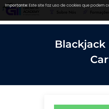
Importante:
Este site faz uso de cookies que podem c
Sobre Nós
Formaçõe
Blackjack 
Car