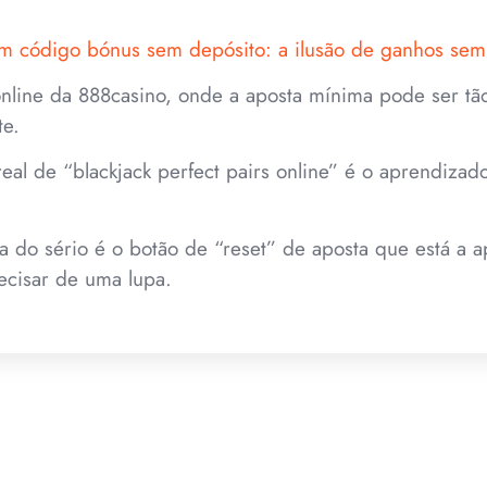
m código bónus sem depósito: a ilusão de ganhos sem
line da 888casino, onde a aposta mínima pode ser tão
te.
 real de “blackjack perfect pairs online” é o aprendizad
a do sério é o botão de “reset” de aposta que está a 
ecisar de uma lupa.