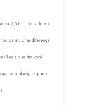
soma 2,5 € – já tirado do
r ou parar. Uma diferença
periência que faz você
nquanto o blackjack pode
la