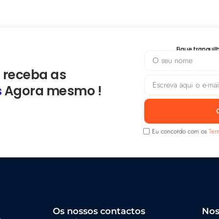
Fique tranqui
 receba as
s
Agora mesmo !
Eu concordo com os
Ter
Os nossos contactos
Nos