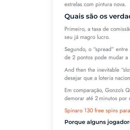
estrelas com pintura nova.
Quais são os verda
Primeiro, a taxa de comiss
seu já magro lucro.
Segundo, o “spread” entre 
de 2 pontos pode mudar a 
And then the inevitable “s
desejar que a loteria nacio
Em comparação, Gonzo’s Que
demorar até 2 minutos por 
Spinaro 130 free spins par
Porque alguns jogado