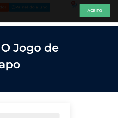
0
dor
Painel do aluno
ACEITO
: O Jogo de
Papo