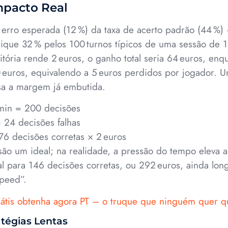
mpacto Real
e erro esperada (12 %) da taxa de acerto padrão (44 %)
plique 32 % pelos 100 turnos típicos de uma sessão de 
vitória rende 2 euros, o ganho total seria 64 euros, enq
 euros, equivalendo a 5 euros perdidos por jogador. U
sa a margem já embutida.
min = 200 decisões
 24 decisões falhas
76 decisões corretas × 2 euros
ão um ideal; na realidade, a pressão do tempo eleva a 
l para 146 decisões corretas, ou 292 euros, ainda lon
peed”.
átis obtenha agora PT – o truque que ninguém quer q
tégias Lentas