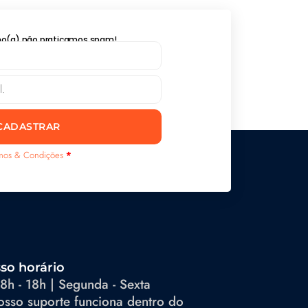
lho(a) não praticamos spam!
CADASTRAR
mos & Condições
*
so horário
8h - 18h | Segunda - Sexta
osso suporte funciona dentro do