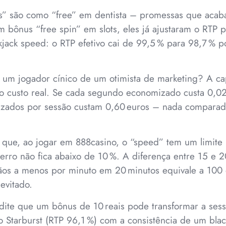
is” são como “free” em dentista – promessas que aca
 bônus “free spin” em slots, eles já ajustaram o RTP 
ack speed: o RTP efetivo cai de 99,5 % para 98,7 % p
a um jogador cínico de um otimista de marketing? A c
 custo real. Se cada segundo economizado custa 0,02 
zados por sessão custam 0,60 euros – nada comparado 
a que, ao jogar em 888casino, o “speed” tem um limit
 erro não fica abaixo de 10 %. A diferença entre 15 e
ãos a menos por minuto em 20 minutos equivale a 100
evitado.
ite que um bônus de 10 reais pode transformar a sess
mo Starburst (RTP 96,1 %) com a consistência de um bla