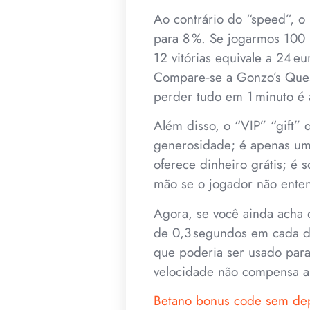
Ao contrário do “speed”, o 
para 8 %. Se jogarmos 100 
12 vitórias equivale a 24
Compare‑se a Gonzo’s Quest,
perder tudo em 1 minuto é 
Além disso, o “VIP” “gift”
generosidade; é apenas um
oferece dinheiro grátis; é 
mão se o jogador não enten
Agora, se você ainda acha 
de 0,3 segundos em cada de
que poderia ser usado para
velocidade não compensa a 
Betano bonus code sem dep