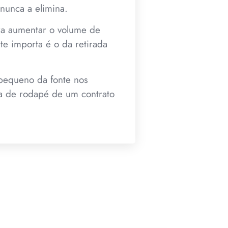
nunca a elimina.
ara aumentar o volume de
te importa é o da retirada
 pequeno da fonte nos
a de rodapé de um contrato