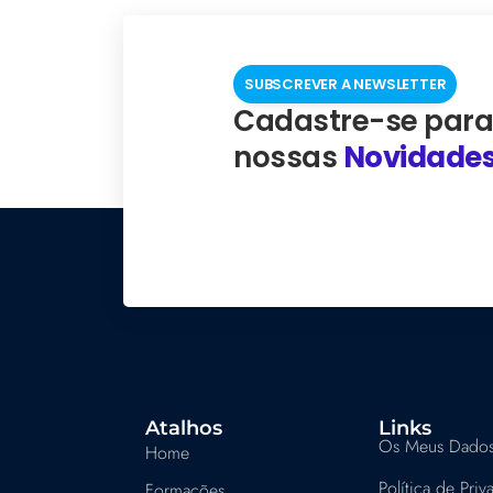
SUBSCREVER A NEWSLETTER
Cadastre-se para
nossas
Novidade
Atalhos
Links
Os Meus Dado
Home
Política de Pri
Formações