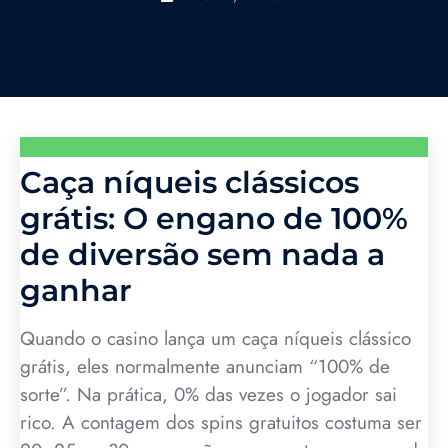
Caça níqueis clássicos
grátis: O engano de 100%
de diversão sem nada a
ganhar
Quando o casino lança um caça níqueis clássico
grátis, eles normalmente anunciam “100% de
sorte”. Na prática, 0% das vezes o jogador sai
rico. A contagem dos spins gratuitos costuma ser