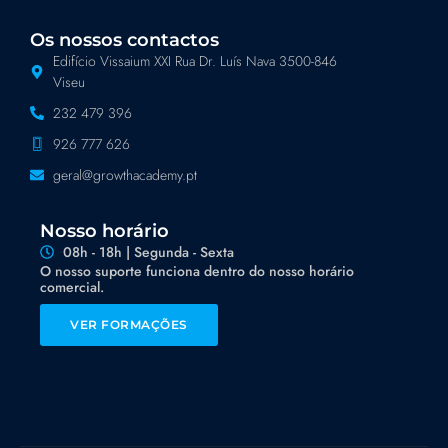
Os nossos contactos
Edifício Vissaium XXI Rua Dr. Luís Nava 3500-846
Viseu
232 479 396
926 777 626
geral@growthacademy.pt
Nosso horário
08h - 18h | Segunda - Sexta
O nosso suporte funciona dentro do nosso horário
comercial.
VER FORMAÇÕES