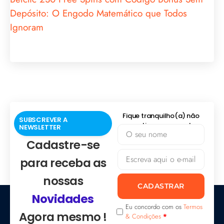
Depósito: O Engodo Matemático que Todos
Ignoram
Fique tranquilho(a) não
SUBSCREVER A
praticamos spam!
NEWSLETTER
Cadastre-se
para receba as
nossas
CADASTRAR
Novidades
Eu concordo com os
Termos
Agora mesmo !
& Condições
*