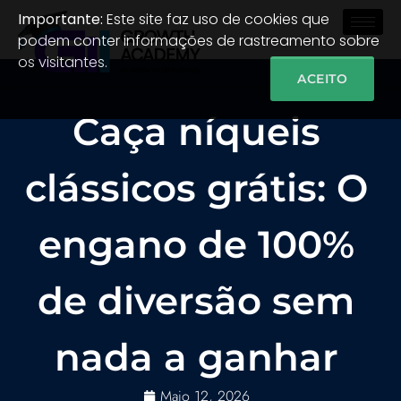
Importante:
Este site faz uso de cookies que
podem conter informações de rastreamento sobre
os visitantes.
ACEITO
Caça níqueis
clássicos grátis: O
engano de 100%
de diversão sem
nada a ganhar
Maio 12, 2026