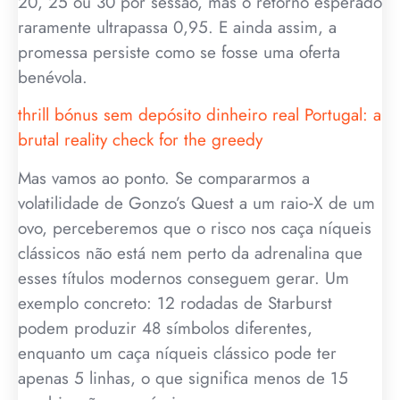
20, 25 ou 30 por sessão, mas o retorno esperado
raramente ultrapassa 0,95. E ainda assim, a
promessa persiste como se fosse uma oferta
benévola.
thrill bónus sem depósito dinheiro real Portugal: a
brutal reality check for the greedy
Mas vamos ao ponto. Se compararmos a
volatilidade de Gonzo’s Quest a um raio‑X de um
ovo, perceberemos que o risco nos caça níqueis
clássicos não está nem perto da adrenalina que
esses títulos modernos conseguem gerar. Um
exemplo concreto: 12 rodadas de Starburst
podem produzir 48 símbolos diferentes,
enquanto um caça níqueis clássico pode ter
apenas 5 linhas, o que significa menos de 15