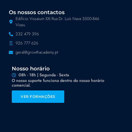
Os nossos contactos
Edifício Vissaium XXI Rua Dr. Luís Nava 3500-846
Viseu
232 479 396
926 777 626
geral@growthacademy.pt
Nosso horário
08h - 18h | Segunda - Sexta
O nosso suporte funciona dentro do nosso horário
comercial.
VER FORMAÇÕES