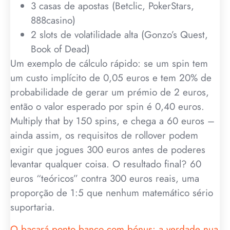
3 casas de apostas (Betclic, PokerStars,
888casino)
2 slots de volatilidade alta (Gonzo’s Quest,
Book of Dead)
Um exemplo de cálculo rápido: se um spin tem
um custo implícito de 0,05 euros e tem 20% de
probabilidade de gerar um prémio de 2 euros,
então o valor esperado por spin é 0,40 euros.
Multiply that by 150 spins, e chega a 60 euros –
ainda assim, os requisitos de rollover podem
exigir que jogues 300 euros antes de poderes
levantar qualquer coisa. O resultado final? 60
euros “teóricos” contra 300 euros reais, uma
proporção de 1:5 que nenhum matemático sério
suportaria.
O bacará ponto banco com bónus: a verdade nua