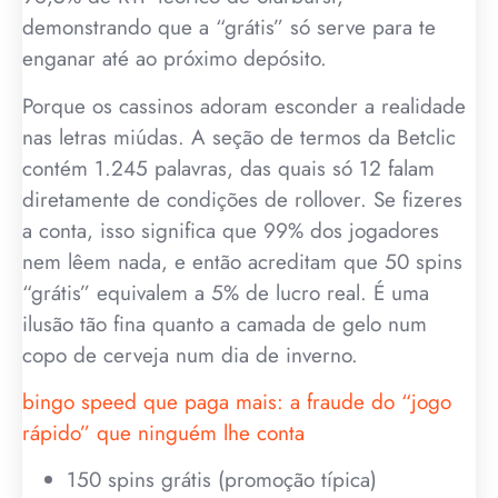
demonstrando que a “grátis” só serve para te
enganar até ao próximo depósito.
Porque os cassinos adoram esconder a realidade
nas letras miúdas. A seção de termos da Betclic
contém 1.245 palavras, das quais só 12 falam
diretamente de condições de rollover. Se fizeres
a conta, isso significa que 99% dos jogadores
nem lêem nada, e então acreditam que 50 spins
“grátis” equivalem a 5% de lucro real. É uma
ilusão tão fina quanto a camada de gelo num
copo de cerveja num dia de inverno.
bingo speed que paga mais: a fraude do “jogo
rápido” que ninguém lhe conta
150 spins grátis (promoção típica)