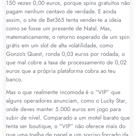
150 vezes 0,00 euros, porque spins gratuitos não
pagam nenhum centavo de verdade. E ainda
assim, o site de Bet365 tenta vender-te a ideia
como se fosse um presente de Natal. Mas,
matematicamente, o retorno esperado de um spin
grátis em um slot de alta volatilidade, como
Gonzo’s Quest, ronda 0,03 euros por rodada, o
que mal cobre a taxa de processamento de 0,02
euros que a própria plataforma cobra ao teu
banco.
Mas o que realmente incomoda é o “VIP” que
alguns operadores anunciam, como o Lucky Star,
onde deves manter 5.000 euros em jogo para
subir de nível. Comparado a um motel barato que
tenta ser boutique, o “VIP” não oferece mais do
que uma toalha de papel e um sorriso forçado da