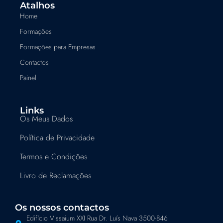
Atalhos
Home
Formações
Formações para Empresas
Contactos
Painel
Links
Os Meus Dados
Política de Privacidade
Termos e Condições
Livro de Reclamações
Os nossos contactos
Edifício Vissaium XXI Rua Dr. Luís Nava 3500-846