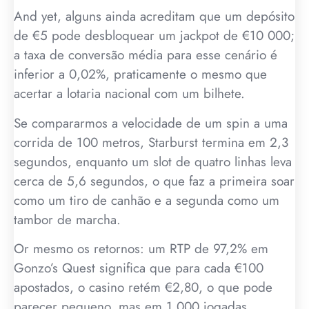
And yet, alguns ainda acreditam que um depósito
de €5 pode desbloquear um jackpot de €10 000;
a taxa de conversão média para esse cenário é
inferior a 0,02%, praticamente o mesmo que
acertar a lotaria nacional com um bilhete.
Se compararmos a velocidade de um spin a uma
corrida de 100 metros, Starburst termina em 2,3
segundos, enquanto um slot de quatro linhas leva
cerca de 5,6 segundos, o que faz a primeira soar
como um tiro de canhão e a segunda como um
tambor de marcha.
Or mesmo os retornos: um RTP de 97,2% em
Gonzo’s Quest significa que para cada €100
apostados, o casino retém €2,80, o que pode
parecer pequeno, mas em 1 000 jogadas