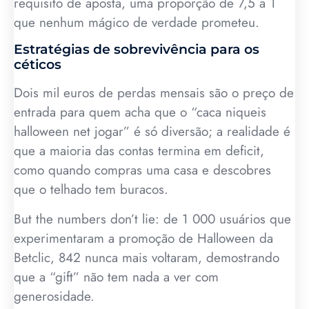
requisito de aposta, uma proporção de 7,5 a 1
que nenhum mágico de verdade prometeu.
Estratégias de sobrevivência para os
céticos
Dois mil euros de perdas mensais são o preço de
entrada para quem acha que o “caca niqueis
halloween net jogar” é só diversão; a realidade é
que a maioria das contas termina em deficit,
como quando compras uma casa e descobres
que o telhado tem buracos.
But the numbers don’t lie: de 1 000 usuários que
experimentaram a promoção de Halloween da
Betclic, 842 nunca mais voltaram, demostrando
que a “gift” não tem nada a ver com
generosidade.