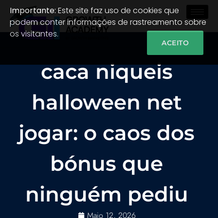
Importante:
Este site faz uso de cookies que
podem conter informações de rastreamento sobre
os visitantes.
ACEITO
caca niqueis
halloween net
jogar: o caos dos
bónus que
ninguém pediu
Maio 12, 2026