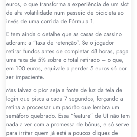
euros, o que transforma a experiência de um slot
de alta volatilidade num passeio de bicicleta ao
invés de uma corrida de Fórmula 1.
E tem ainda o detalhe que as casas de cassino
adoram: a “taxa de retenção”. Se o jogador
retirar fundos antes de completar 48 horas, paga
uma taxa de 5% sobre o total retirado – o que,
em 100 euros, equivale a perder 5 euros só por
ser impaciente.
Mas talvez o pior seja a fonte de luz da tela de
login que pisca a cada 7 segundos, forçando a
retina a processar um padrão que lembra um
semáforo quebrado. Essa “feature” de UI não tem
nada a ver com a promessa de bônus, e só serve
para irritar quem já está a poucos cliques de