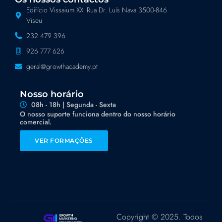
Edifício Vissaium XXI Rua Dr. Luís Nava 3500-846
Viseu
232 479 396
926 777 626
geral@growthacademy.pt
Nosso horário
08h - 18h | Segunda - Sexta
O nosso suporte funciona dentro do nosso horário
comercial.
VER FORMAÇÕES
Copyright © 2025. Todos