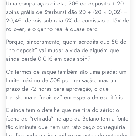
Uma comparação direta: 20€ de depósito + 20
spins grátis de Starburst dão 20 + (20 × 0,02) =
20,4€, depois subtraia 5% de comissão e 15× de
rollover, e o ganho real é quase zero.
Porque, sinceramente, quem acredita que 5€ de
“no deposit” vai mudar a vida de alguém que
ainda perde 0,01€ em cada spin?
Os termos de saque também são uma piada: um
limite máximo de 50€ por transação, mas um
prazo de 72 horas para aprovação, o que
transforma a “rapidez” em espera de escritório.
E ainda tem o detalhe que me tira do sério: o
ícone de “retirada” no app da Betano tem a fonte
tão diminuta que nem um rato cego conseguiria
ler, forçando a clicar mil vezes antes de entender