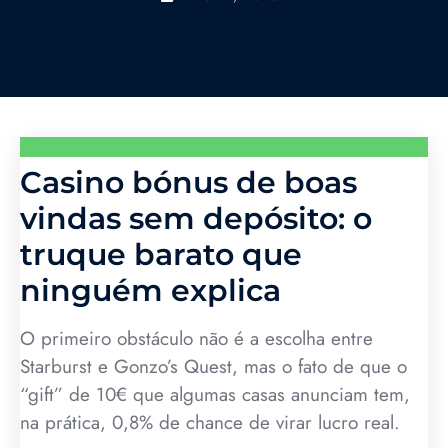
Casino bónus de boas
vindas sem depósito: o
truque barato que
ninguém explica
O primeiro obstáculo não é a escolha entre
Starburst e Gonzo’s Quest, mas o fato de que o
“gift” de 10€ que algumas casas anunciam tem,
na prática, 0,8% de chance de virar lucro real.