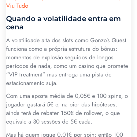
Viu Tudo
Quando a volatilidade entra em
cena
A volatilidade alta dos slots como Gonzo’s Quest
funciona como a própria estrutura do bônus:
momentos de explosão seguidos de longos
períodos de nada, como um casino que promete
“VIP treatment” mas entrega uma pista de
estacionamento suja.
Com uma aposta média de 0,05€ e 100 spins, o
jogador gastará 5€ e, na pior das hipóteses,
ainda terá de rebater 150€ de rollover, o que
equivale a 30 sessões de 5€ cada.
Mas há quem jogue 0,01€ por spin; então 100