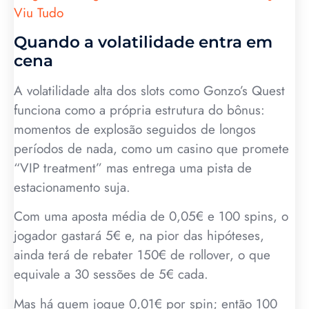
Viu Tudo
Quando a volatilidade entra em
cena
A volatilidade alta dos slots como Gonzo’s Quest
funciona como a própria estrutura do bônus:
momentos de explosão seguidos de longos
períodos de nada, como um casino que promete
“VIP treatment” mas entrega uma pista de
estacionamento suja.
Com uma aposta média de 0,05€ e 100 spins, o
jogador gastará 5€ e, na pior das hipóteses,
ainda terá de rebater 150€ de rollover, o que
equivale a 30 sessões de 5€ cada.
Mas há quem jogue 0,01€ por spin; então 100