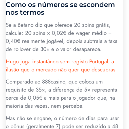
Como os números se escondem
nos termos
Se a Betano diz que oferece 20 spins grátis,
calcule: 20 spins × 0,02€ de wager médio =
0,40€ realmente jogável, depois subtraia a taxa
de rollover de 30× e o valor desaparece.
Hugo joga instantâneo sem registo Portugal: a
ilusão que o mercado não quer que descubras
Comparado ao 888casino, que coloca um
requisito de 35×, a diferença de 5× representa
cerca de 0,05€ a mais para o jogador que, na
maioria das vezes, nem percebe.
Mas não se engane, o número de dias para usar
o bônus (geralmente 7) pode ser reduzido a 48