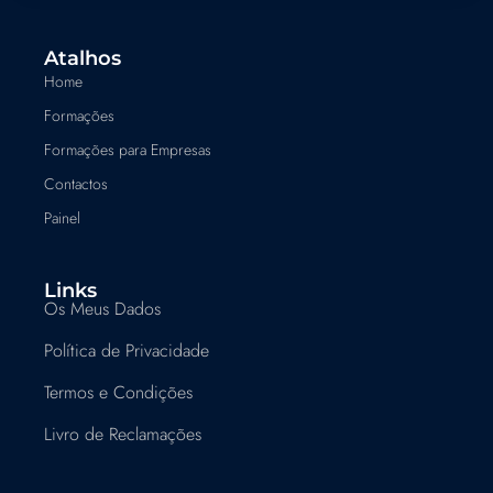
Atalhos
Home
Formações
Formações para Empresas
Contactos
Painel
Links
Os Meus Dados
Política de Privacidade
Termos e Condições
Livro de Reclamações