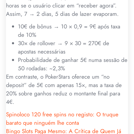
horas se o usuário clicar em “receber agora”.
Assim, 7 → 2 dias, 5 dias de lazer evaporam.
10€ de bônus → 10 × 0,9 = 9€ após taxa
de 10%
30× de rollover → 9 × 30 = 270€ de
apostas necessárias
Probabilidade de ganhar 5€ numa sessão de
50 rodadas: ~2,3%
Em contraste, o PokerStars oferece um “no
deposit” de 5€ com apenas 15×, mas a taxa de
20% sobre ganhos reduz o montante final para
4€.
Spinoloco 120 free spins no registo: O truque
barato que ninguém lhe conta
Bingo Slots Paga Mesmo: A Crítica de Quem Já