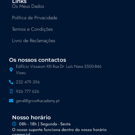
Links
Os Meus Dados
Política de Privacidade
Termos e Condições
Livro de Reclamações
Os nossos contactos
Edifício Vissaium XXI Rua Dr. Luís Nava 3500-846
Viseu
232 479 396
926 777 626
geral@growthacademy.pt
Nosso horário
08h - 18h | Segunda - Sexta
O nosso suporte funciona dentro do nosso horário
comercial.