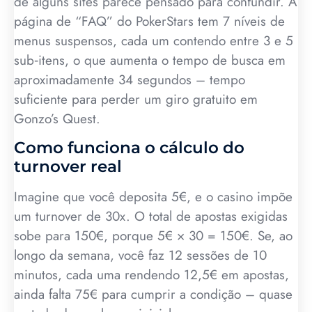
de alguns sites parece pensado para confundir. A
página de “FAQ” do PokerStars tem 7 níveis de
menus suspensos, cada um contendo entre 3 e 5
sub‑itens, o que aumenta o tempo de busca em
aproximadamente 34 segundos – tempo
suficiente para perder um giro gratuito em
Gonzo’s Quest.
Como funciona o cálculo do
turnover real
Imagine que você deposita 5€, e o casino impõe
um turnover de 30x. O total de apostas exigidas
sobe para 150€, porque 5€ × 30 = 150€. Se, ao
longo da semana, você faz 12 sessões de 10
minutos, cada uma rendendo 12,5€ em apostas,
ainda falta 75€ para cumprir a condição – quase