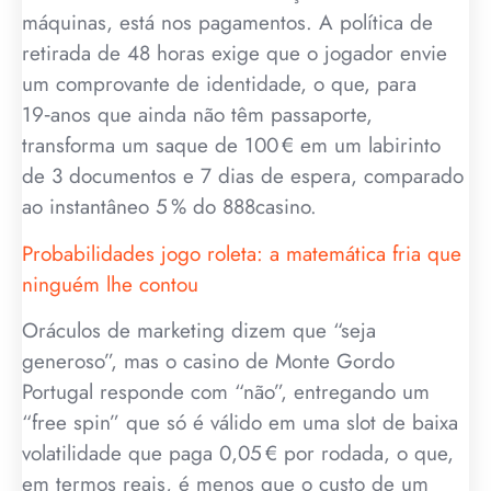
máquinas, está nos pagamentos. A política de
retirada de 48 horas exige que o jogador envie
um comprovante de identidade, o que, para
19‑anos que ainda não têm passaporte,
transforma um saque de 100 € em um labirinto
de 3 documentos e 7 dias de espera, comparado
ao instantâneo 5 % do 888casino.
Probabilidades jogo roleta: a matemática fria que
ninguém lhe contou
Oráculos de marketing dizem que “seja
generoso”, mas o casino de Monte Gordo
Portugal responde com “não”, entregando um
“free spin” que só é válido em uma slot de baixa
volatilidade que paga 0,05 € por rodada, o que,
em termos reais, é menos que o custo de um