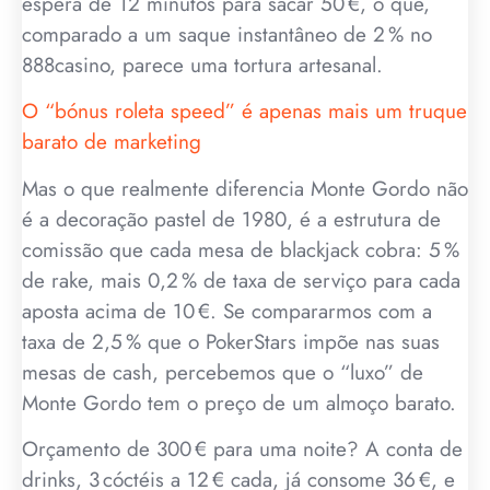
espera de 12 minutos para sacar 50 €, o que,
comparado a um saque instantâneo de 2 % no
888casino, parece uma tortura artesanal.
O “bónus roleta speed” é apenas mais um truque
barato de marketing
Mas o que realmente diferencia Monte Gordo não
é a decoração pastel de 1980, é a estrutura de
comissão que cada mesa de blackjack cobra: 5 %
de rake, mais 0,2 % de taxa de serviço para cada
aposta acima de 10 €. Se compararmos com a
taxa de 2,5 % que o PokerStars impõe nas suas
mesas de cash, percebemos que o “luxo” de
Monte Gordo tem o preço de um almoço barato.
Orçamento de 300 € para uma noite? A conta de
drinks, 3 cóctéis a 12 € cada, já consome 36 €, e