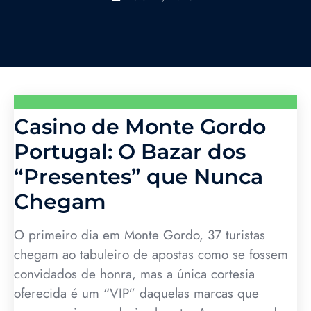
Casino de Monte Gordo
Portugal: O Bazar dos
“Presentes” que Nunca
Chegam
O primeiro dia em Monte Gordo, 37 turistas
chegam ao tabuleiro de apostas como se fossem
convidados de honra, mas a única cortesia
oferecida é um “VIP” daquelas marcas que