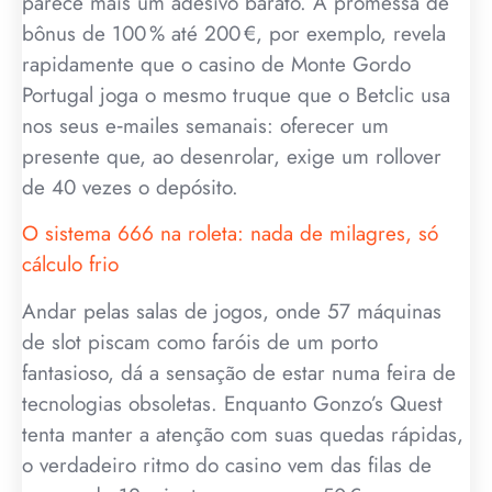
parece mais um adesivo barato. A promessa de
bônus de 100 % até 200 €, por exemplo, revela
rapidamente que o casino de Monte Gordo
Portugal joga o mesmo truque que o Betclic usa
nos seus e‑mailes semanais: oferecer um
presente que, ao desenrolar, exige um rollover
de 40 vezes o depósito.
O sistema 666 na roleta: nada de milagres, só
cálculo frio
Andar pelas salas de jogos, onde 57 máquinas
de slot piscam como faróis de um porto
fantasioso, dá a sensação de estar numa feira de
tecnologias obsoletas. Enquanto Gonzo’s Quest
tenta manter a atenção com suas quedas rápidas,
o verdadeiro ritmo do casino vem das filas de