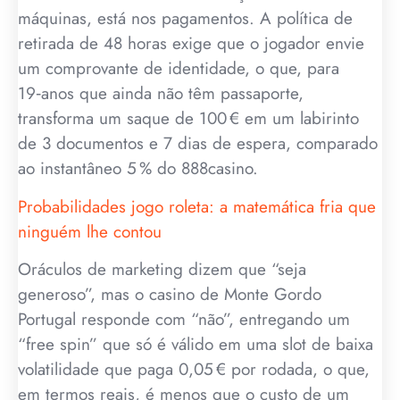
máquinas, está nos pagamentos. A política de
retirada de 48 horas exige que o jogador envie
um comprovante de identidade, o que, para
19‑anos que ainda não têm passaporte,
transforma um saque de 100 € em um labirinto
de 3 documentos e 7 dias de espera, comparado
ao instantâneo 5 % do 888casino.
Probabilidades jogo roleta: a matemática fria que
ninguém lhe contou
Oráculos de marketing dizem que “seja
generoso”, mas o casino de Monte Gordo
Portugal responde com “não”, entregando um
“free spin” que só é válido em uma slot de baixa
volatilidade que paga 0,05 € por rodada, o que,
em termos reais, é menos que o custo de um