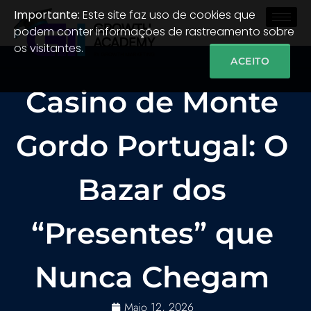
Importante:
Este site faz uso de cookies que
podem conter informações de rastreamento sobre
os visitantes.
ACEITO
Casino de Monte
Gordo Portugal: O
Bazar dos
“Presentes” que
Nunca Chegam
Maio 12, 2026