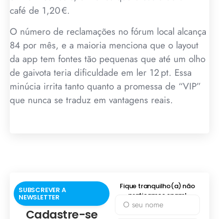
café de 1,20 €.
O número de reclamações no fórum local alcança
84 por mês, e a maioria menciona que o layout
da app tem fontes tão pequenas que até um olho
de gaivota teria dificuldade em ler 12 pt. Essa
minúcia irrita tanto quanto a promessa de “VIP”
que nunca se traduz em vantagens reais.
Fique tranquilho(a) não
SUBSCREVER A
praticamos spam!
NEWSLETTER
Cadastre-se