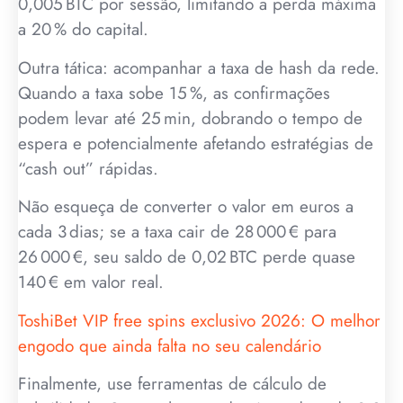
0,005 BTC por sessão, limitando a perda máxima
a 20 % do capital.
Outra tática: acompanhar a taxa de hash da rede.
Quando a taxa sobe 15 %, as confirmações
podem levar até 25 min, dobrando o tempo de
espera e potencialmente afetando estratégias de
“cash out” rápidas.
Não esqueça de converter o valor em euros a
cada 3 dias; se a taxa cair de 28 000 € para
26 000 €, seu saldo de 0,02 BTC perde quase
140 € em valor real.
ToshiBet VIP free spins exclusivo 2026: O melhor
engodo que ainda falta no seu calendário
Finalmente, use ferramentas de cálculo de