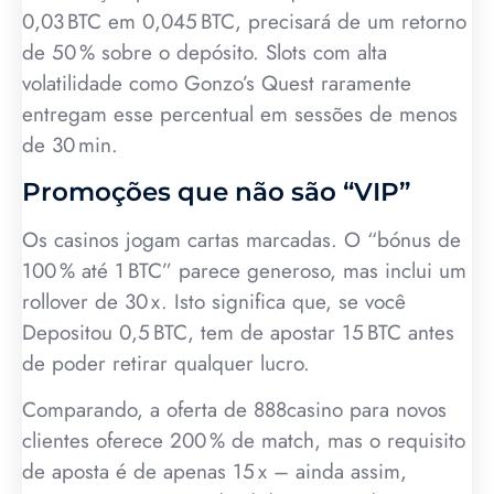
0,03 BTC em 0,045 BTC, precisará de um retorno
de 50 % sobre o depósito. Slots com alta
volatilidade como Gonzo’s Quest raramente
entregam esse percentual em sessões de menos
de 30 min.
Promoções que não são “VIP”
Os casinos jogam cartas marcadas. O “bónus de
100 % até 1 BTC” parece generoso, mas inclui um
rollover de 30 x. Isto significa que, se você
Depositou 0,5 BTC, tem de apostar 15 BTC antes
de poder retirar qualquer lucro.
Comparando, a oferta de 888casino para novos
clientes oferece 200 % de match, mas o requisito
de aposta é de apenas 15 x – ainda assim,