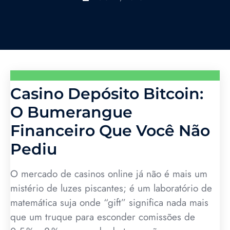
Casino Depósito Bitcoin:
O Bumerangue
Financeiro Que Você Não
Pediu
O mercado de casinos online já não é mais um
mistério de luzes piscantes; é um laboratório de
matemática suja onde “gift” significa nada mais
que um truque para esconder comissões de