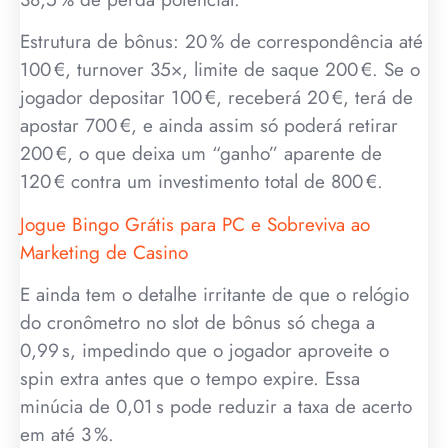
Estrutura de bônus: 20 % de correspondência até
100 €, turnover 35×, limite de saque 200 €. Se o
jogador depositar 100 €, receberá 20 €, terá de
apostar 700 €, e ainda assim só poderá retirar
200 €, o que deixa um “ganho” aparente de
120 € contra um investimento total de 800 €.
Jogue Bingo Grátis para PC e Sobreviva ao
Marketing de Casino
E ainda tem o detalhe irritante de que o relógio
do cronômetro no slot de bônus só chega a
0,99 s, impedindo que o jogador aproveite o
spin extra antes que o tempo expire. Essa
minúcia de 0,01 s pode reduzir a taxa de acerto
em até 3 %.