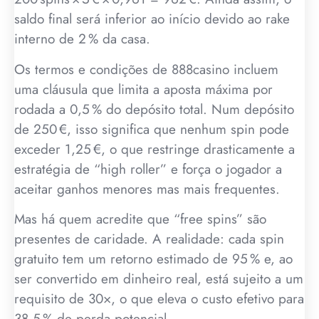
saldo final será inferior ao início devido ao rake
interno de 2 % da casa.
Os termos e condições de 888casino incluem
uma cláusula que limita a aposta máxima por
rodada a 0,5 % do depósito total. Num depósito
de 250 €, isso significa que nenhum spin pode
exceder 1,25 €, o que restringe drasticamente a
estratégia de “high roller” e força o jogador a
aceitar ganhos menores mas mais frequentes.
Mas há quem acredite que “free spins” são
presentes de caridade. A realidade: cada spin
gratuito tem um retorno estimado de 95 % e, ao
ser convertido em dinheiro real, está sujeito a um
requisito de 30×, o que eleva o custo efetivo para
38,5 % de perda potencial.