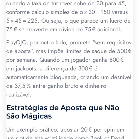
quando a taxa de turnover sobe de 30 para 45,
conforme cálculo simples de 5 × 30 = 150 versus
5 × 45 = 225. Ou seja, o que parece um lucro de
75 € se converte em dívida de 75 € adicional.
PlayOJO, por outro lado, promete “sem requisitos
de aposta”, mas impõe limites de saque de 500 €
por semana. Quando um jogador ganha 800 €
em jackpots, a diferença de 300 € é
automaticamente bloqueada, criando um desnível
de 37,5 % entre ganho bruto e dinheiro
realizável.
Estratégias de Aposta que Não
São Mágicas
Um exemplo prático: apostar 20 € por spin em
um slot de alta volatilidade como Book of Dead