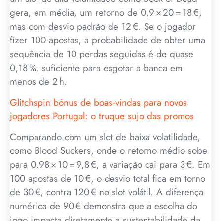
gera, em média, um retorno de 0,9 × 20 = 18 €,
mas com desvio padrão de 12 €. Se o jogador
fizer 100 apostas, a probabilidade de obter uma
sequência de 10 perdas seguidas é de quase
0,18 %, suficiente para esgotar a banca em
menos de 2 h.
Glitchspin bónus de boas‑vindas para novos
jogadores Portugal: o truque sujo das promos
Comparando com um slot de baixa volatilidade,
como Blood Suckers, onde o retorno médio sobe
para 0,98 × 10 = 9,8 €, a variação cai para 3 €. Em
100 apostas de 10 €, o desvio total fica em torno
de 30 €, contra 120 € no slot volátil. A diferença
numérica de 90 € demonstra que a escolha do
jogo impacta diretamente a sustentabilidade da