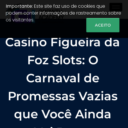
Importante:
Este site faz uso de cookies que
podem conter informações de rastreamento sobre
os visitantes.
ACEITO
Casino Figueira da
Foz Slots: O
Carnaval de
Promessas Vazias
que Você Ainda