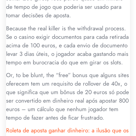
de tempo de jogo que poderia ser usado para
tomar decisões de aposta.
Because the real killer is the withdrawal process.
Se o casino exigir documentos para cada retirada
acima de 100 euros, e cada envio de documento
levar 3 dias úteis, o jogador acaba gastando mais
tempo em burocracia do que em girar os slots.
Or, to be blunt, the “free” bonus que alguns sites
oferecem tem um requisito de rollover de 40x, o
que significa que um bônus de 20 euros só pode
ser convertido em dinheiro real após apostar 800
euros – um cálculo que nenhum jogador tem
tempo de fazer antes de ficar frustrado.
Roleta de aposta ganhar dinheiro: a ilusão que os