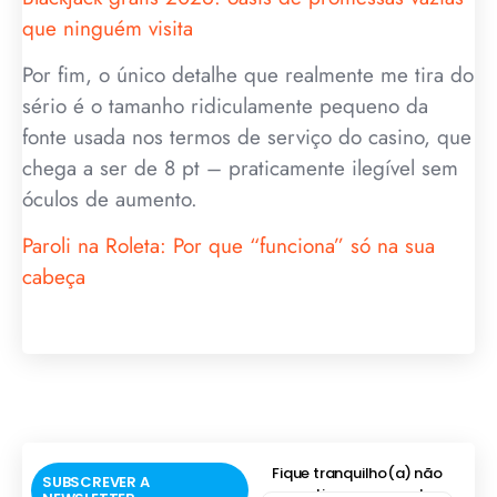
que ninguém visita
Por fim, o único detalhe que realmente me tira do
sério é o tamanho ridiculamente pequeno da
fonte usada nos termos de serviço do casino, que
chega a ser de 8 pt – praticamente ilegível sem
óculos de aumento.
Paroli na Roleta: Por que “funciona” só na sua
cabeça
Fique tranquilho(a) não
SUBSCREVER A
praticamos spam!