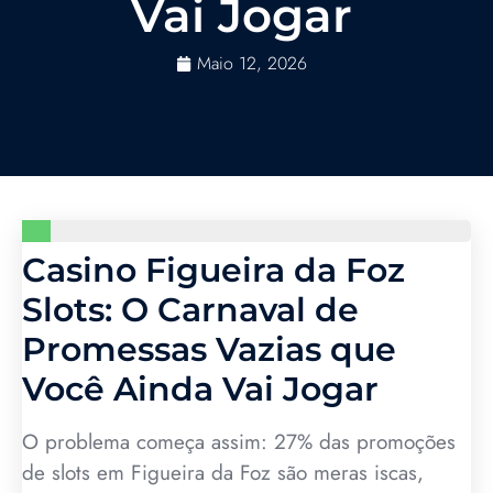
Vai Jogar
Maio 12, 2026
Casino Figueira da Foz
Slots: O Carnaval de
Promessas Vazias que
Você Ainda Vai Jogar
O problema começa assim: 27% das promoções
de slots em Figueira da Foz são meras iscas,