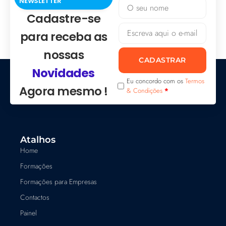
NEWSLETTER
Cadastre-se
para receba as
nossas
CADASTRAR
Novidades
Eu concordo com os
Termos
Agora mesmo !
& Condições
*
Atalhos
Home
Formações
Formações para Empresas
Contactos
Painel