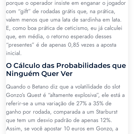
porque o operador insiste em enganar o jogador
com “gift” de rodadas grátis que, na prática,
valem menos que uma lata de sardinha em lata.
E, como boa prática de ceticismo, eu já calculei
que, em média, o retorno esperado desses
“presentes” é de apenas 0,85 vezes a aposta
inicial.
O Cálculo das Probabilidades que
Ninguém Quer Ver
Quando o Betano diz que a volatilidade do slot
Gonzo’s Quest é “altamente explosiva”, ele está a
referir‑se a uma variação de 27% a 35% de
ganho por rodada, comparada a um Starburst
que tem um desvio padrão de apenas 12%.
Assim, se você apostar 10 euros em Gonzo, a