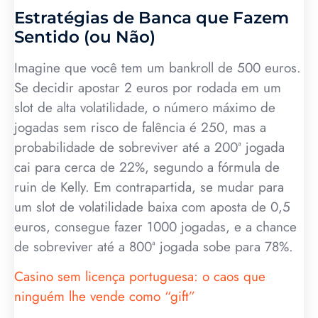
Estratégias de Banca que Fazem
Sentido (ou Não)
Imagine que você tem um bankroll de 500 euros.
Se decidir apostar 2 euros por rodada em um
slot de alta volatilidade, o número máximo de
jogadas sem risco de falência é 250, mas a
probabilidade de sobreviver até a 200ª jogada
cai para cerca de 22%, segundo a fórmula de
ruin de Kelly. Em contrapartida, se mudar para
um slot de volatilidade baixa com aposta de 0,5
euros, consegue fazer 1000 jogadas, e a chance
de sobreviver até a 800ª jogada sobe para 78%.
Casino sem licença portuguesa: o caos que
ninguém lhe vende como “gift”