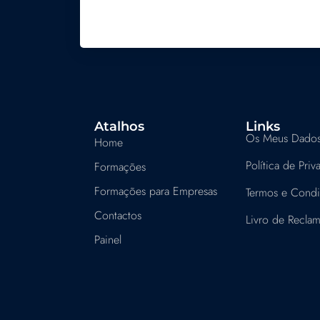
Atalhos
Links
Os Meus Dado
Home
Política de Pri
Formações
Formações para Empresas
Termos e Cond
Contactos
Livro de Recla
Painel