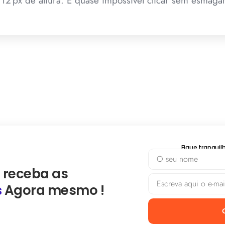
12 px de altura. É quase impossível clicar sem esmagar 
Fique tranqui
 receba as
s
Agora mesmo !