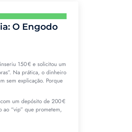
ia: O Engodo
nseriu 150 € e solicitou um
ras”. Na prática, o dinheiro
ram sem explicação. Porque
, com um depósito de 200 €
o ao “vip” que prometem,