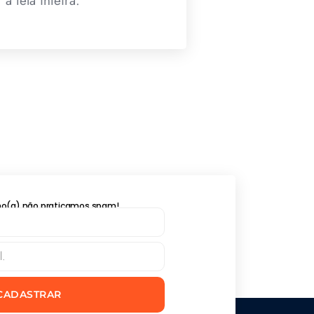
a tela inteira.
lho(a) não praticamos spam!
CADASTRAR