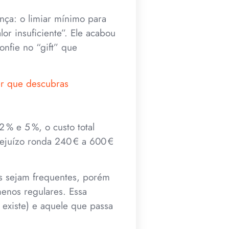
ça: o limiar mínimo para
or insuficiente”. Ele acabou
nfie no “gift” que
er que descubras
 % e 5 %, o custo total
rejuízo ronda 240 € a 600 €
os sejam frequentes, porém
menos regulares. Essa
 existe) e aquele que passa