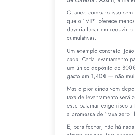
Quando comparo isso com um
que o “VIP” oferece menos 
deveria focar em reduzir o
cumulativas.
Um exemplo concreto: João 
cada. Cada levantamento pag
um único depósito de 800 €
gasto em 1,40 € — não mui
Mas o pior ainda vem depoi
taxa de levantamento será z
esse patamar exige risco a
a promessa de “taxa zero” 
E, para fechar, não há nad