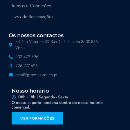
Termos e Condições
Livro de Reclamações
Os nossos contactos
Edifício Vissaium XXI Rua Dr. Luís Nava 3500-846
Viseu
232 479 396
926 777 626
geral@growthacademy.pt
Nosso horário
08h - 18h | Segunda - Sexta
O nosso suporte funciona dentro do nosso horário
comercial.
VER FORMAÇÕES