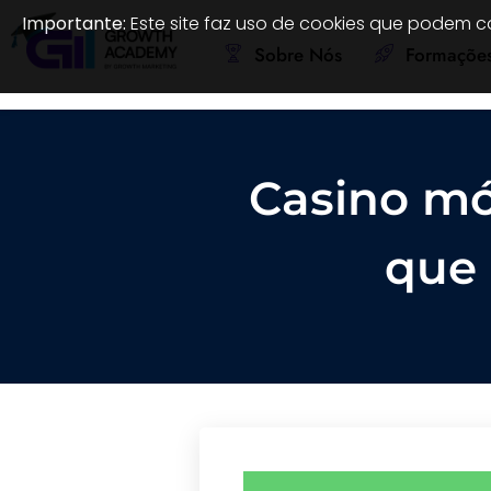
Importante:
Este site faz uso de cookies que podem c
Sobre Nós
Formaçõe
Casino mó
que