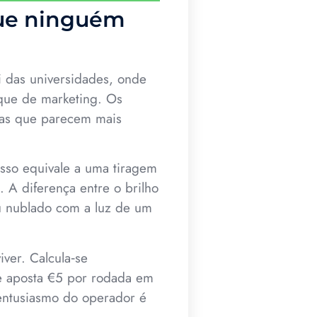
que ninguém
i das universidades, onde
uque de marketing. Os
tas que parecem mais
 Isso equivale a uma tiragem
. A diferença entre o brilho
 nublado com a luz de um
ver. Calcula‑se
e aposta €5 por rodada em
 entusiasmo do operador é