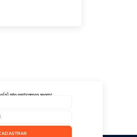
lho(a) não praticamos spam!
CADASTRAR