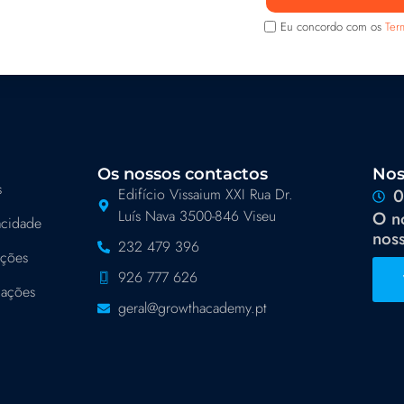
Eu concordo com os
Ter
Os nossos contactos
Nos
s
Edifício Vissaium XXI Rua Dr.
0
Luís Nava 3500-846 Viseu
O n
vacidade
noss
232 479 396
ições
926 777 626
mações
geral@growthacademy.pt