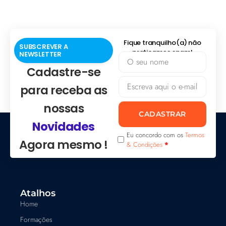
Fique tranquilho(a) não
SUBSCREVER A
praticamos spam!
NEWSLETTER
Cadastre-se
para receba as
nossas
CADASTRAR
Novidades
Eu concordo com os
Termos
Agora mesmo !
& Condições
*
Atalhos
Home
Formações