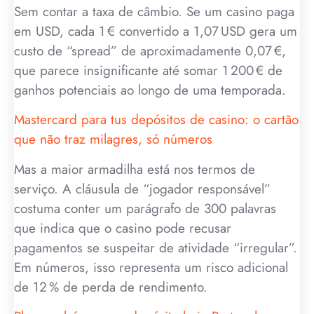
Sem contar a taxa de câmbio. Se um casino paga
em USD, cada 1 € convertido a 1,07 USD gera um
custo de “spread” de aproximadamente 0,07 €,
que parece insignificante até somar 1 200 € de
ganhos potenciais ao longo de uma temporada.
Mastercard para tus depósitos de casino: o cartão
que não traz milagres, só números
Mas a maior armadilha está nos termos de
serviço. A cláusula de “jogador responsável”
costuma conter um parágrafo de 300 palavras
que indica que o casino pode recusar
pagamentos se suspeitar de atividade “irregular”.
Em números, isso representa um risco adicional
de 12 % de perda de rendimento.