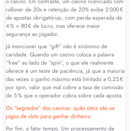
o casino. Em contraste, um casino licenciado com
rollover de 20x e retenção de 20% exibe 2 000 €
de apostas obrigatórias, com perda esperada de
4 % = 80 € de lucro, mas oferece maior
segurança ao jogador.
Já mencionei que “gift” não é sinônimo de
caridade. Quando um casino coloca a palavra
“free” ao lado de “spin”, o que ele realmente
oferece é um teste de paciência, já que a maioria
das vezes o ganho máximo está limitado a 0,25 €
por spin, valor que mal cobre a taxa de comissão
de 5 % que o operador cobra sobre cada aposta.
Os “segredos” dos casinos: quão úteis são os
jogos de slots para ganhar dinheiro
Por fim, o fator tempo. Um processamento de