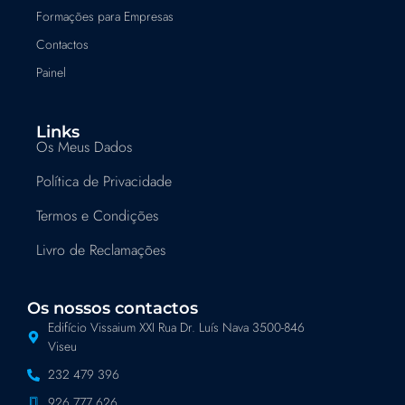
Formações para Empresas
Contactos
Painel
Links
Os Meus Dados
Política de Privacidade
Termos e Condições
Livro de Reclamações
Os nossos contactos
Edifício Vissaium XXI Rua Dr. Luís Nava 3500-846
Viseu
232 479 396
926 777 626