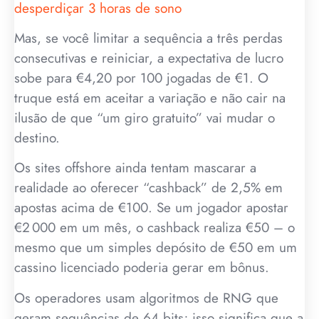
desperdiçar 3 horas de sono
Mas, se você limitar a sequência a três perdas
consecutivas e reiniciar, a expectativa de lucro
sobe para €4,20 por 100 jogadas de €1. O
truque está em aceitar a variação e não cair na
ilusão de que “um giro gratuito” vai mudar o
destino.
Os sites offshore ainda tentam mascarar a
realidade ao oferecer “cashback” de 2,5% em
apostas acima de €100. Se um jogador apostar
€2 000 em um mês, o cashback realiza €50 – o
mesmo que um simples depósito de €50 em um
cassino licenciado poderia gerar em bônus.
Os operadores usam algoritmos de RNG que
geram sequências de 64 bits; isso significa que a