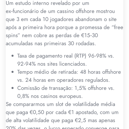
Um estudo interno revelado por um
ex‑funcionário de um cassino offshore mostrou
que 3 em cada 10 jogadores abandonam o site
após a primeira hora porque a promessa de “free
spins” nem cobre as perdas de €15‑30
acumuladas nas primeiras 30 rodadas.
Taxa de pagamento real (RTP) 96‑98% vs.
92‑94% nos sites licenciados.
Tempo médio de retirada: 48 horas offshore
vs. 24 horas em operadores regulados.
Comissão de transação: 1,5% offshore vs.
0,8% nos casinos europeus.
Se compararmos um slot de volatilidade média
que paga €0,50 por cada €1 apostado, com um
de alta volatilidade que paga €2,5 mas apenas
20% das vezes, o lucro esperado converge para