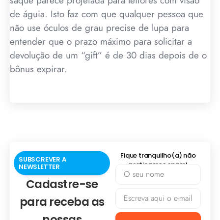
saque parece projetada para leitores com visão
de águia. Isto faz com que qualquer pessoa que
não use óculos de grau precise de lupa para
entender que o prazo máximo para solicitar a
devolução de um “gift” é de 30 dias depois de o
bônus expirar.
Fique tranquilho(a) não
SUBSCREVER A
praticamos spam!
NEWSLETTER
Cadastre-se
para receba as
nossas