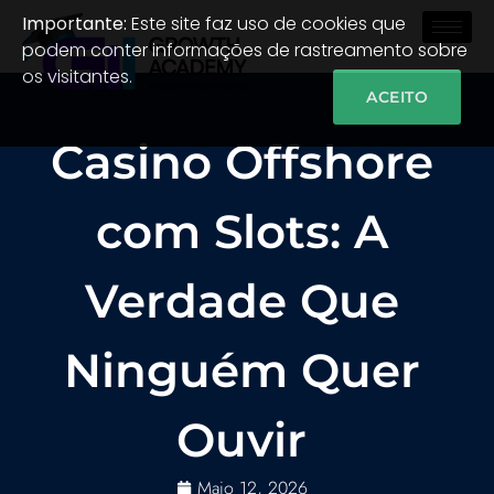
Importante:
Este site faz uso de cookies que
podem conter informações de rastreamento sobre
os visitantes.
ACEITO
Casino Offshore
com Slots: A
Verdade Que
Ninguém Quer
Ouvir
Maio 12, 2026