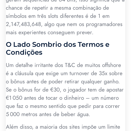
chance de repetir a mesma combinação de
símbolos em três slots diferentes é de 1 em
2,147,483,648, algo que nem os programadores
mais experientes conseguem prever.
O Lado Sombrio dos Termos e
Condições
Um detalhe irritante dos T&C de muitos offshore
é a cláusula que exige um turnover de 35x sobre
o bônus antes de poder retirar qualquer ganho.
Se o bônus for de €30, o jogador tem de apostar
€1 050 antes de tocar o dinheiro – um número
que faz o mesmo sentido que pedir para correr
5 000 metros antes de beber água.
Além disso, a maioria dos sites impõe um limite