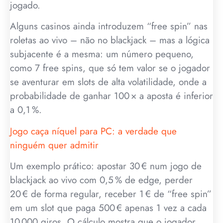
jogado.
Alguns casinos ainda introduzem “free spin” nas
roletas ao vivo – não no blackjack – mas a lógica
subjacente é a mesma: um número pequeno,
como 7 free spins, que só tem valor se o jogador
se aventurar em slots de alta volatilidade, onde a
probabilidade de ganhar 100 × a aposta é inferior
a 0,1 %.
Jogo caça níquel para PC: a verdade que
ninguém quer admitir
Um exemplo prático: apostar 30 € num jogo de
blackjack ao vivo com 0,5 % de edge, perder
20 € de forma regular, receber 1 € de “free spin”
em um slot que paga 500 € apenas 1 vez a cada
10 000 giros. O cálculo mostra que o jogador