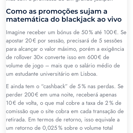
Como as promoções sujam a
matemática do blackjack ao vivo
Imagine receber um bónus de 50 % até 100 €. Se
apostar 20 € por sessão, precisará de 5 sessões
para alcançar o valor máximo, porém a exigência
de rollover 30× converte isso em 600 € de
volume de jogo – mais que o salário médio de
um estudante universitário em Lisboa.
E ainda tem o “cashback” de 5 % nas perdas. Se
perder 200 € em uma noite, receberá apenas
10 € de volta, o que mal cobre a taxa de 2 % de
comissão que o site cobra em cada transação de
retirada. Em termos de retorno, isso equivale a
um retorno de 0,025 % sobre o volume total