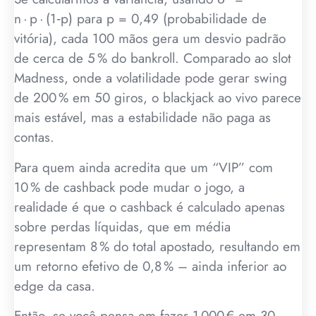
n · p · (1‑p) para p = 0,49 (probabilidade de
vitória), cada 100 mãos gera um desvio padrão
de cerca de 5 % do bankroll. Comparado ao slot
Madness, onde a volatilidade pode gerar swing
de 200 % em 50 giros, o blackjack ao vivo parece
mais estável, mas a estabilidade não paga as
contas.
Para quem ainda acredita que um “VIP” com
10 % de cashback pode mudar o jogo, a
realidade é que o cashback é calculado apenas
sobre perdas líquidas, que em média
representam 8 % do total apostado, resultando em
um retorno efetivo de 0,8 % – ainda inferior ao
edge da casa.
Então, se você pensa em fazer 1 000 € em 30