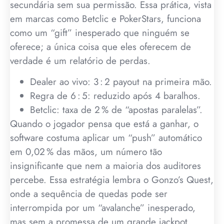
secundária sem sua permissão. Essa prática, vista
em marcas como Betclic e PokerStars, funciona
como um “gift” inesperado que ninguém se
oferece; a única coisa que eles oferecem de
verdade é um relatório de perdas.
Dealer ao vivo: 3 : 2 payout na primeira mão.
Regra de 6 : 5: reduzido após 4 baralhos.
Betclic: taxa de 2 % de “apostas paralelas”.
Quando o jogador pensa que está a ganhar, o
software costuma aplicar um “push” automático
em 0,02 % das mãos, um número tão
insignificante que nem a maioria dos auditores
percebe. Essa estratégia lembra o Gonzo’s Quest,
onde a sequência de quedas pode ser
interrompida por um “avalanche” inesperado,
mas sem a promessa de um grande jackpot.