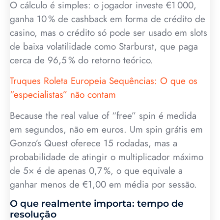
O cálculo é simples: o jogador investe €1 000,
ganha 10 % de cashback em forma de crédito de
casino, mas o crédito só pode ser usado em slots
de baixa volatilidade como Starburst, que paga
cerca de 96,5 % do retorno teórico.
Truques Roleta Europeia Sequências: O que os
“especialistas” não contam
Because the real value of “free” spin é medida
em segundos, não em euros. Um spin grátis em
Gonzo’s Quest oferece 15 rodadas, mas a
probabilidade de atingir o multiplicador máximo
de 5× é de apenas 0,7 %, o que equivale a
ganhar menos de €1,00 em média por sessão.
O que realmente importa: tempo de
resolução