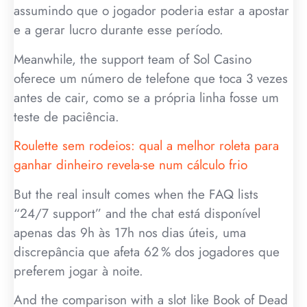
assumindo que o jogador poderia estar a apostar
e a gerar lucro durante esse período.
Meanwhile, the support team of Sol Casino
oferece um número de telefone que toca 3 vezes
antes de cair, como se a própria linha fosse um
teste de paciência.
Roulette sem rodeios: qual a melhor roleta para
ganhar dinheiro revela-se num cálculo frio
But the real insult comes when the FAQ lists
“24/7 support” and the chat está disponível
apenas das 9h às 17h nos dias úteis, uma
discrepância que afeta 62 % dos jogadores que
preferem jogar à noite.
And the comparison with a slot like Book of Dead