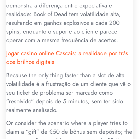
demonstra a diferença entre expectativa e
realidade: Book of Dead tem volatilidade alta,
resultando em ganhos explosivos a cada 200
spins, enquanto o suporte ao cliente parece
operar com a mesma frequência de acertos.
Jogar casino online Cascais: a realidade por trás
dos brilhos digitais
Because the only thing faster than a slot de alta
volatilidade é a frustração de um cliente que vê o
seu ticket de problema ser marcado como
“resolvido” depois de 5 minutos, sem ter sido
realmente analisado.
Or consider the scenario where a player tries to
claim a “gift” de €50 de bônus sem depósito; the