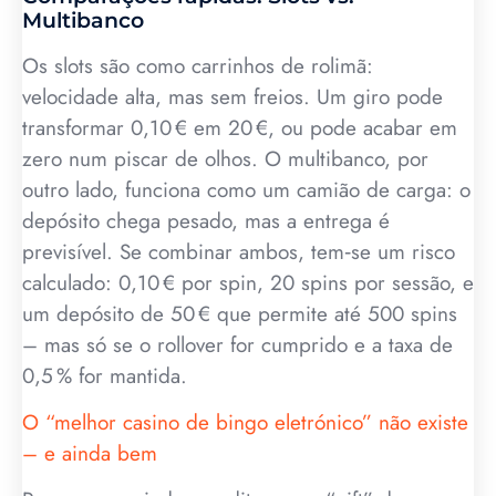
Multibanco
Os slots são como carrinhos de rolimã:
velocidade alta, mas sem freios. Um giro pode
transformar 0,10 € em 20 €, ou pode acabar em
zero num piscar de olhos. O multibanco, por
outro lado, funciona como um camião de carga: o
depósito chega pesado, mas a entrega é
previsível. Se combinar ambos, tem‑se um risco
calculado: 0,10 € por spin, 20 spins por sessão, e
um depósito de 50 € que permite até 500 spins
– mas só se o rollover for cumprido e a taxa de
0,5 % for mantida.
O “melhor casino de bingo eletrónico” não existe
– e ainda bem