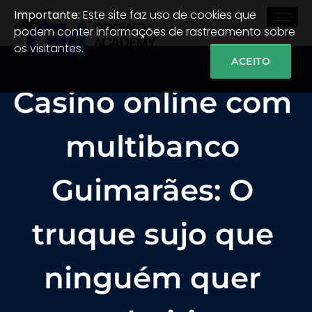
Importante:
Este site faz uso de cookies que
podem conter informações de rastreamento sobre
os visitantes.
ACEITO
Casino online com
multibanco
Guimarães: O
truque sujo que
ninguém quer