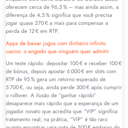
oferecem cerca de 96,5 % – mas ainda assim, a
diferença de 4,5 % significa que você precisa
jogar quase 270 € a mais para compensar a
perda de 12 € em RTP.
Apps de baixar jogos com dinheiro infinito
casino: o engodo que ninguém quer admitir
Um teste rápido: depositar 100 € e receber 100 €
de bónus, depois apostar 6 000 € em slots com
RTP de 95 % gera um retorno esperado de
5 700 €, ou seja, ainda perde 300 € após cumprir
o rollover. A ilusão de “ganhar rápido”
desaparece mais rápido que a esperança de um
jogador novato que acredita que “VIP” significa
tratamento real; na prática, “VIP” é tão raro
quanto encontrar uma nota de 500 € embaixo do