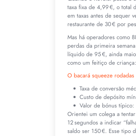
taxa fixa de 4,99 €, o tota
em taxas antes de sequer v
restaurante de 30 € por pe
Mas há operadores como 88
perdas da primeira semana.
líquido de 95 €, ainda maio
como um feitiço de criança
O bacará squeeze rodadas g
Taxa de conversão méd
Custo de depósito mín
Valor de bónus típico:
Orientei um colega a tentar
12 segundos a indicar “falh
saldo ser 150 €. Esse tipo