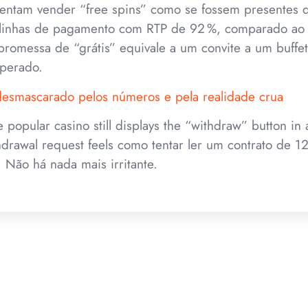
tentam vender “free spins” como se fossem presentes d
 a linhas de pagamento com RTP de 92 %, comparado a
a promessa de “grátis” equivale a um convite a um buf
perado.
desmascarado pelos números e pela realidade crua
 popular casino still displays the “withdraw” button in a
hdrawal request feels como tentar ler um contrato de 1
 Não há nada mais irritante.