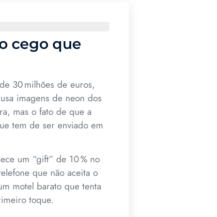
to cego que
de 30 milhões de euros,
a usa imagens de neon dos
ra, mas o fato de que a
que tem de ser enviado em
rece um “gift” de 10 % no
elefone que não aceita o
um motel barato que tenta
imeiro toque.