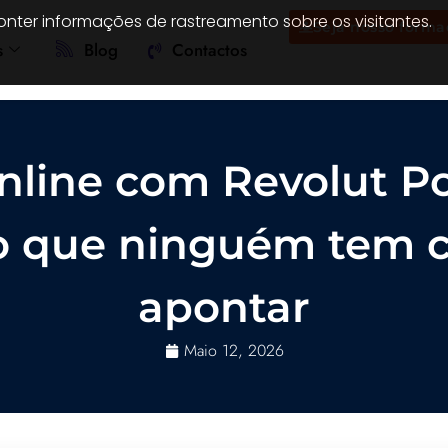
onter informações de rastreamento sobre os visitantes.
Seja nosso forma
s
Blog
Contactos
nline com Revolut Po
o que ninguém tem 
apontar
Maio 12, 2026