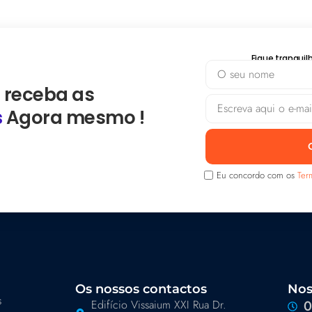
Fique tranqui
 receba as
s
Agora mesmo !
Eu concordo com os
Ter
Os nossos contactos
Nos
s
Edifício Vissaium XXI Rua Dr.
0