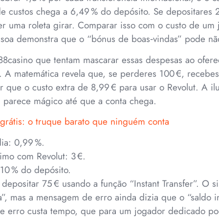
l de custos chega a 6,49 % do depósito. Se depositares
er uma roleta girar. Comparar isso com o custo de um 
ssoa demonstra que o “bónus de boas‑vindas” pode não
8casino que tentam mascarar essas despesas ao ofere
 A matemática revela que, se perderes 100 €, recebes
r que o custo extra de 8,99 € para usar o Revolut. A i
: parece mágico até que a conta chega.
rátis: o truque barato que ninguém conta
ia: 0,99 %.
imo com Revolut: 3 €.
 10 % do depósito.
 depositar 75 € usando a função “Instant Transfer”. O
a”, mas a mensagem de erro ainda dizia que o “saldo i
 de erro custa tempo, que para um jogador dedicado pod