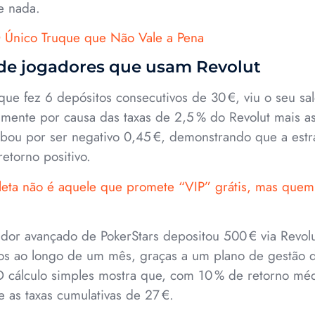
e nada.
O Único Truque que Não Vale a Pena
 de jogadores que usam Revolut
ue fez 6 depósitos consecutivos de 30 €, viu o seu sal
mente por causa das taxas de 2,5 % do Revolut mais a
cabou por ser negativo 0,45 €, demonstrando que a est
etorno positivo.
oleta não é aquele que promete “VIP” grátis, mas quem
ador avançado de PokerStars depositou 500 € via Revol
s ao longo de um mês, graças a um plano de gestão d
O cálculo simples mostra que, com 10 % de retorno méd
 as taxas cumulativas de 27 €.