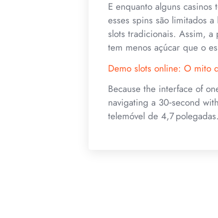
E enquanto alguns casinos 
esses spins são limitados
slots tradicionais. Assim, 
tem menos açúcar que o es
Demo slots online: O mito 
Because the interface of one
navigating a 30‑second wit
telemóvel de 4,7 polegadas.