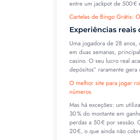
entre um jackpot de 500 € 
Cartelas de Bingo Grátis: 
Experiências reais
Uma jogadora de 28 anos, q
em duas semanas, principal
casino. O seu lucro real a
depósitos” raramente gera r
O melhor site para jogar r
números
Mas há exceções: um utiliz
30 % do montante em ganho
perdas a 50 € por sessão. 
20 €, o que ainda não cobre