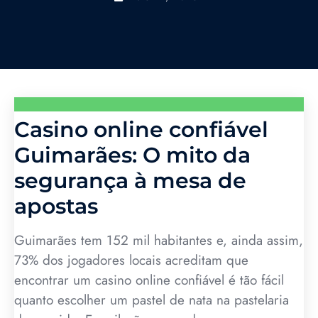
Casino online confiável
Guimarães: O mito da
segurança à mesa de
apostas
Guimarães tem 152 mil habitantes e, ainda assim,
73% dos jogadores locais acreditam que
encontrar um casino online confiável é tão fácil
quanto escolher um pastel de nata na pastelaria