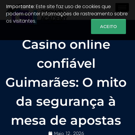
Importante:
Este site faz uso de cookies que
podem conter informações de rastreamento sobre
os visitantes.
ACEITO
Casino online
confiável
Guimarães: O mito
da segurança à
mesa de apostas
Maio 12, 2026