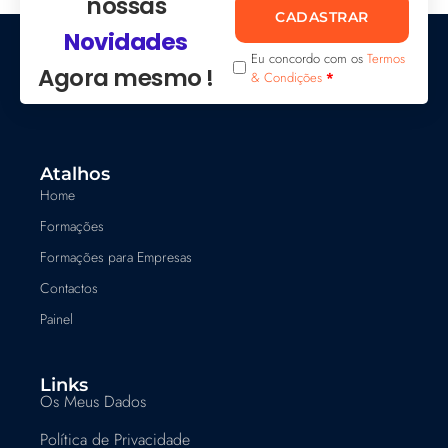
nossas
CADASTRAR
Novidades
Eu concordo com os
Termos
Agora mesmo !
& Condições
*
Atalhos
Home
Formações
Formações para Empresas
Contactos
Painel
Links
Os Meus Dados
Política de Privacidade