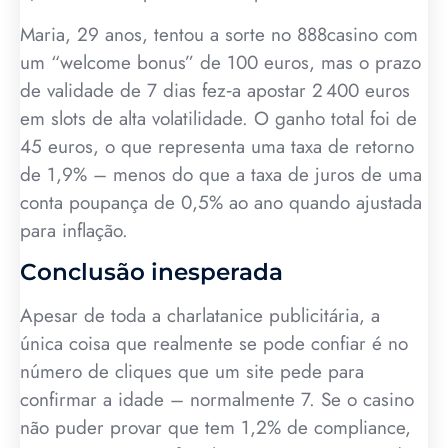
Maria, 29 anos, tentou a sorte no 888casino com
um “welcome bonus” de 100 euros, mas o prazo
de validade de 7 dias fez‑a apostar 2 400 euros
em slots de alta volatilidade. O ganho total foi de
45 euros, o que representa uma taxa de retorno
de 1,9% – menos do que a taxa de juros de uma
conta poupança de 0,5% ao ano quando ajustada
para inflação.
Conclusão inesperada
Apesar de toda a charlatanice publicitária, a
única coisa que realmente se pode confiar é no
número de cliques que um site pede para
confirmar a idade – normalmente 7. Se o casino
não puder provar que tem 1,2% de compliance,