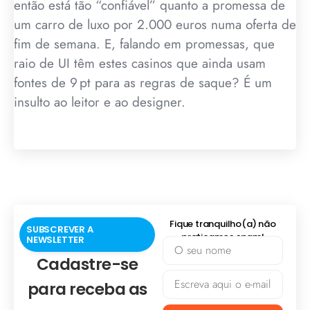
então está tão “confiável” quanto a promessa de
um carro de luxo por 2.000 euros numa oferta de
fim de semana. E, falando em promessas, que
raio de UI têm estes casinos que ainda usam
fontes de 9 pt para as regras de saque? É um
insulto ao leitor e ao designer.
Fique tranquilho(a) não
SUBSCREVER A
praticamos spam!
NEWSLETTER
Cadastre-se
para receba as