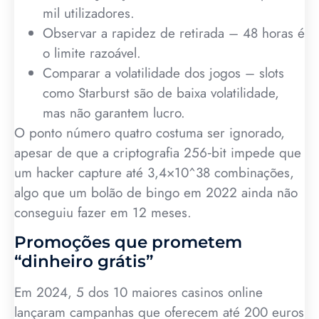
mil utilizadores.
Observar a rapidez de retirada – 48 horas é
o limite razoável.
Comparar a volatilidade dos jogos – slots
como Starburst são de baixa volatilidade,
mas não garantem lucro.
O ponto número quatro costuma ser ignorado,
apesar de que a criptografia 256‑bit impede que
um hacker capture até 3,4×10^38 combinações,
algo que um bolão de bingo em 2022 ainda não
conseguiu fazer em 12 meses.
Promoções que prometem
“dinheiro grátis”
Em 2024, 5 dos 10 maiores casinos online
lançaram campanhas que oferecem até 200 euros