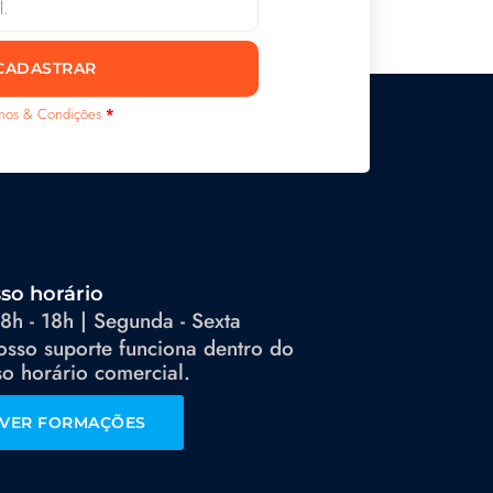
CADASTRAR
mos & Condições
*
so horário
8h - 18h | Segunda - Sexta
osso suporte funciona dentro do
o horário comercial.
VER FORMAÇÕES