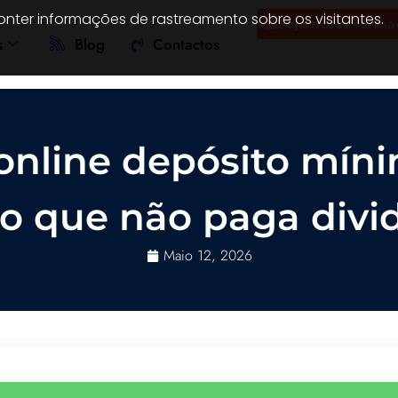
onter informações de rastreamento sobre os visitantes.
Seja nosso forma
s
Blog
Contactos
online depósito míni
o que não paga divi
Maio 12, 2026