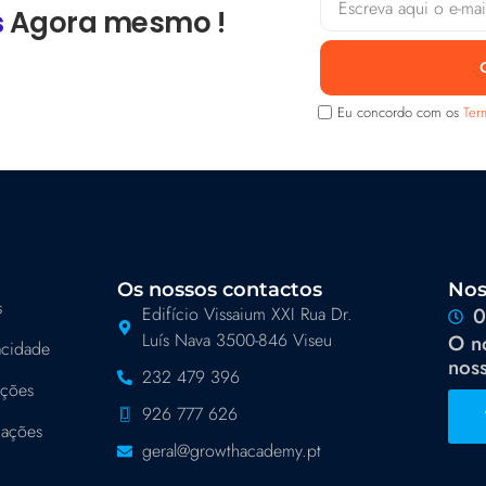
s
Agora mesmo !
Eu concordo com os
Ter
Os nossos contactos
Nos
s
Edifício Vissaium XXI Rua Dr.
0
Luís Nava 3500-846 Viseu
O n
vacidade
noss
232 479 396
ições
926 777 626
mações
geral@growthacademy.pt