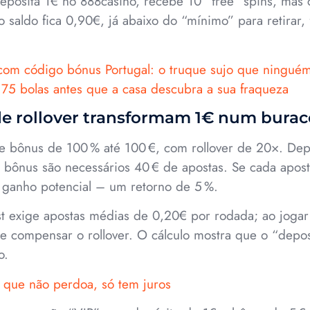
eposita 1€ no 888casino, recebe 10 “free” spins, mas
 o saldo fica 0,90€, já abaixo do “mínimo” para retirar
 com código bónus Portugal: o truque sujo que ninguém
 75 bolas antes que a casa descubra a sua fraqueza
de rollover transformam 1€ num burac
e bônus de 100 % até 100 €, com rollover de 20×. Dep
 o bônus são necessários 40 € de apostas. Se cada apos
 ganho potencial – um retorno de 5 %.
t exige apostas médias de 0,20€ por rodada; ao jogar
de compensar o rollover. O cálculo mostra que o “dep
o.
o que não perdoa, só tem juros