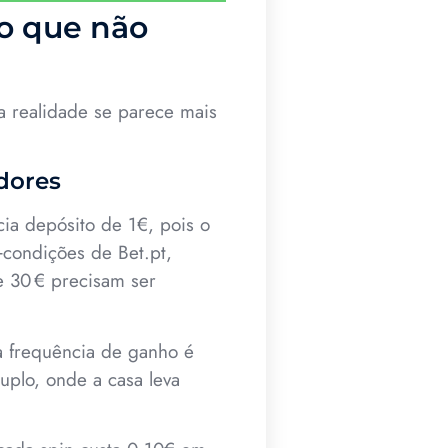
do que não
a realidade se parece mais
idores
ia depósito de 1€, pois o
‑condições de Bet.pt,
e 30 € precisam ser
a frequência de ganho é
plo, onde a casa leva