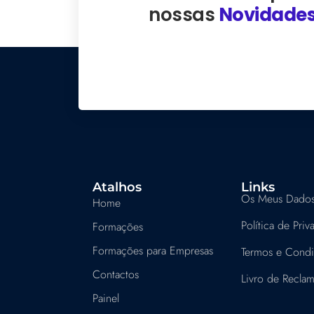
nossas
Novidade
Atalhos
Links
Os Meus Dado
Home
Política de Pri
Formações
Formações para Empresas
Termos e Cond
Contactos
Livro de Recla
Painel