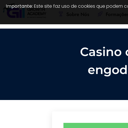
Importante:
Este site faz uso de cookies que podem c
Sobre Nós
Formaçõe
Casino 
engod