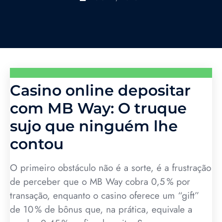
Casino online depositar
com MB Way: O truque
sujo que ninguém lhe
contou
O primeiro obstáculo não é a sorte, é a frustração
de perceber que o MB Way cobra 0,5 % por
transação, enquanto o casino oferece um “gift”
de 10 % de bônus que, na prática, equivale a