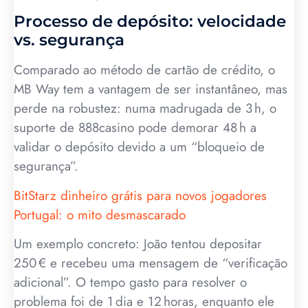
Processo de depósito: velocidade
vs. segurança
Comparado ao método de cartão de crédito, o
MB Way tem a vantagem de ser instantâneo, mas
perde na robustez: numa madrugada de 3 h, o
suporte de 888casino pode demorar 48 h a
validar o depósito devido a um “bloqueio de
segurança”.
BitStarz dinheiro grátis para novos jogadores
Portugal: o mito desmascarado
Um exemplo concreto: João tentou depositar
250 € e recebeu uma mensagem de “verificação
adicional”. O tempo gasto para resolver o
problema foi de 1 dia e 12 horas, enquanto ele