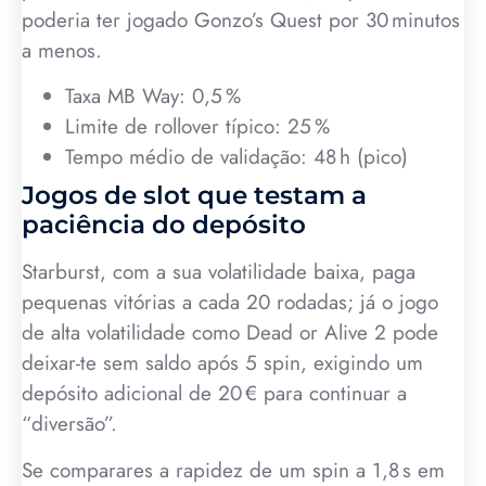
poderia ter jogado Gonzo’s Quest por 30 minutos
a menos.
Taxa MB Way: 0,5 %
Limite de rollover típico: 25 %
Tempo médio de validação: 48 h (pico)
Jogos de slot que testam a
paciência do depósito
Starburst, com a sua volatilidade baixa, paga
pequenas vitórias a cada 20 rodadas; já o jogo
de alta volatilidade como Dead or Alive 2 pode
deixar-te sem saldo após 5 spin, exigindo um
depósito adicional de 20 € para continuar a
“diversão”.
Se comparares a rapidez de um spin a 1,8 s em