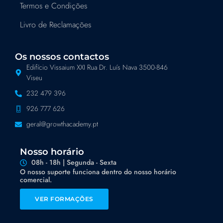
Termos e Condições
Livro de Reclamações
Os nossos contactos
Edifício Vissaium XXI Rua Dr. Luís Nava 3500-846
Viseu
232 479 396
926 777 626
geral@growthacademy.pt
Nosso horário
08h - 18h | Segunda - Sexta
O nosso suporte funciona dentro do nosso horário
comercial.
VER FORMAÇÕES